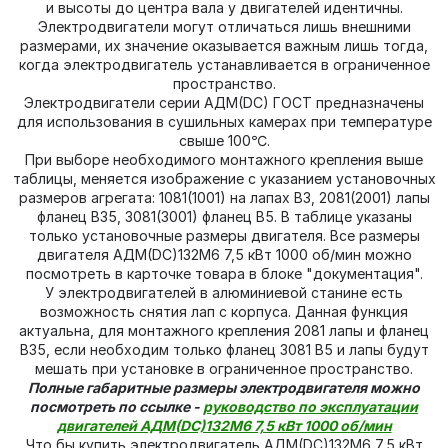
и высоты до центра вала у двигателей идентичны.
Электродвигатели могут отличаться лишь внешними
размерами, их значение оказывается важным лишь тогда,
когда электродвигатель устанавливается в ограниченное
пространство.
Электродвигатели серии АДМ(DC) ГОСТ предназначены
для использования в сушильных камерах при температуре
свыше 100℃.
При выборе необходимого монтажного крепления выше
таблицы, меняется изображение с указанием установочных
размеров агрегата: 1081(1001) на лапах В3, 2081(2001) лапы
фланец В35, 3081(3001) фланец В5. В таблице указаны
только установочные размеры двигателя. Все размеры
двигателя АДМ(DC)132M6 7,5 кВт 1000 об/мин можно
посмотреть в карточке товара в блоке "документация".
У электродвигателей в алюминиевой станине есть
возможность снятия лап с корпуса. Данная функция
актуальна, для монтажного крепления 2081 лапы и фланец
В35, если необходим только фланец 3081 В5 и лапы будут
мешать при установке в ограниченное пространство.
Полные габаритные размеры электродвигателя можно
посмотреть по ссылке -
руководство по эксплуатации
двигателей АДМ(DC)132M6 7,5 кВт 1000 об/мин
Что бы купить электродвигатель АДМ(DC)132M6 7,5 кВт