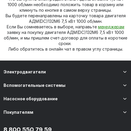
1000 об/мин необходимо положить товар в корзину или
кликнуть по кнопке в самом верху страницы.
Вы будете перенаправлены на карточку товара двигателя
АДМ(DC)132M6 7,5 кВт 1000 об/мин.
Если Вы сомневаетесь в выборе, направьте
менеджерам
заявку на покупку двигателя АДМ(DC)132M6 7,5 кВт 1000
об/мин, и мы пришлем счет-договор для оплаты в короткие
сроки.
Либо обратитесь в онлайн чат в правом углу страницы.
Электродвигатели
Вспомогательные системы
Насосное оборудование
Покупателям
8 800 550 79 59