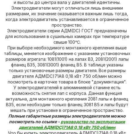
и высоты до центра вала у двигателей идентичны.
Электродвигатели могут отличаться лишь внешними
размерами, их значение оказывается важным лишь тогда,
когда электродвигатель устанавливается в ограниченное
пространство.
Электродвигатели серии АДМ(DC) ГОСТ предназначены
для использования в сушильных камерах при температуре
свыше 100℃.
При выборе необходимого монтажного крепления выше
таблицы, меняется изображение с указанием установочных
размеров агрегата: 1081(1001) на лапах В3, 2081(2001) лапы
фланец В35, 3081(3001) фланец В5. В таблице указаны
только установочные размеры двигателя. Все размеры
двигателя АДМ(DC)71А8 0,18 кВт 750 об/мин можно
посмотреть в карточке товара в блоке "документация".
У электродвигателей в алюминиевой станине есть
возможность снятия лап с корпуса. Данная функция
актуальна, для монтажного крепления 2081 лапы и фланец
В35, если необходим только фланец 3081 В5 и лапы будут
мешать при установке в ограниченное пространство.
Полные габаритные размеры электродвигателя можно
посмотреть по ссылке -
руководство по эксплуатации
двигателей АДМ(DC)71А8 0,18 кВт 750 об/мин
Что бы купить электродвигатель АДМ(DC)71А8 0,18 кВт