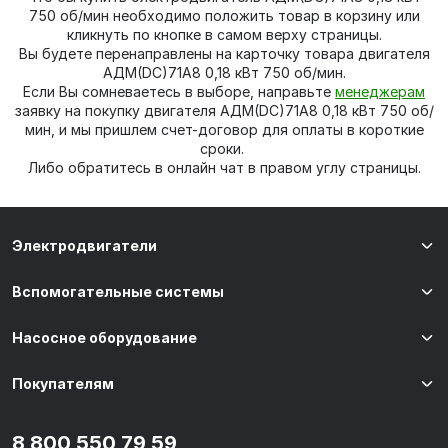
750 об/мин необходимо положить товар в корзину или
кликнуть по кнопке в самом верху страницы.
Вы будете перенаправлены на карточку товара двигателя
АДМ(DC)71А8 0,18 кВт 750 об/мин.
Если Вы сомневаетесь в выборе, направьте
менеджерам
заявку на покупку двигателя АДМ(DC)71А8 0,18 кВт 750 об/
мин, и мы пришлем счет-договор для оплаты в короткие
сроки.
Либо обратитесь в онлайн чат в правом углу страницы.
Электродвигатели
Вспомогательные системы
Насосное оборудование
Покупателям
8 800 550 79 59