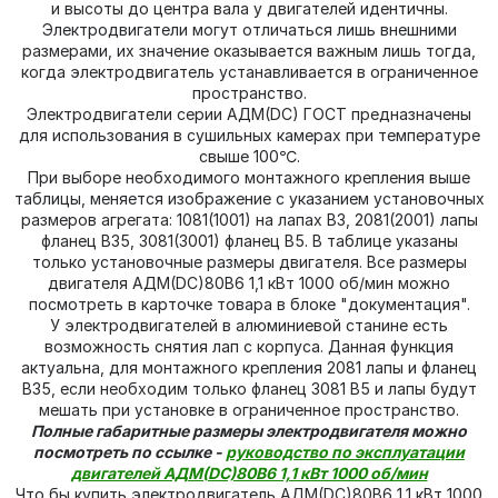
и высоты до центра вала у двигателей идентичны.
Электродвигатели могут отличаться лишь внешними
размерами, их значение оказывается важным лишь тогда,
когда электродвигатель устанавливается в ограниченное
пространство.
Электродвигатели серии АДМ(DC) ГОСТ предназначены
для использования в сушильных камерах при температуре
свыше 100℃.
При выборе необходимого монтажного крепления выше
таблицы, меняется изображение с указанием установочных
размеров агрегата: 1081(1001) на лапах В3, 2081(2001) лапы
фланец В35, 3081(3001) фланец В5. В таблице указаны
только установочные размеры двигателя. Все размеры
двигателя АДМ(DC)80В6 1,1 кВт 1000 об/мин можно
посмотреть в карточке товара в блоке "документация".
У электродвигателей в алюминиевой станине есть
возможность снятия лап с корпуса. Данная функция
актуальна, для монтажного крепления 2081 лапы и фланец
В35, если необходим только фланец 3081 В5 и лапы будут
мешать при установке в ограниченное пространство.
Полные габаритные размеры электродвигателя можно
посмотреть по ссылке -
руководство по эксплуатации
двигателей АДМ(DC)80В6 1,1 кВт 1000 об/мин
Что бы купить электродвигатель АДМ(DC)80В6 1,1 кВт 1000