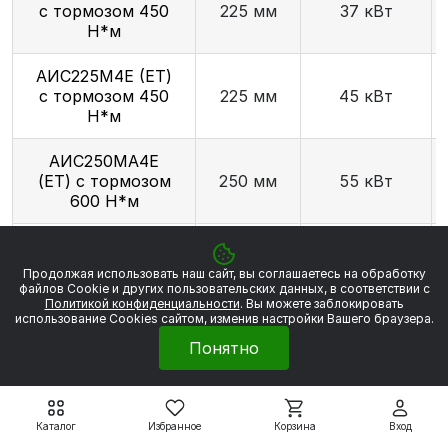
с тормозом 450
225 мм
37 кВт
Н*м
АИС225М4Е (ET)
с тормозом 450
225 мм
45 кВт
Н*м
АИС250МА4Е
(ET) с тормозом
250 мм
55 кВт
600 Н*м
АИС250МВ4Е
(ET) с тормозом
250 мм
75 кВт
Продолжая использовать наш сайт, вы соглашаетесь на обработку
600 Н*м
файлов Сookie и других пользовательских данных, в соответствии с
Политикой конфиденциальности
. Вы можете заблокировать
использование Cookies сайтом, изменив настройки Вашего браузера.
AИC280S4Е (ET)
Понятно
с тормозом 850
280 мм
75 кВт
Н*м
АИС280МА4Е
Каталог
Избранное
Корзина
Вход
(ET) с тормозом
280 мм
90 кВт