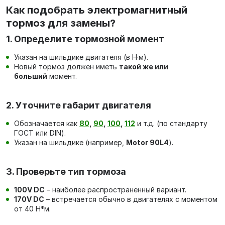
Как подобрать электромагнитный
тормоз для замены?
1. Определите тормозной момент
Указан на шильдике двигателя (в Н·м).
Новый тормоз должен иметь
такой же или
больший
момент.
2. Уточните габарит двигателя
Обозначается как
80
,
90
,
100
,
112
и т.д. (по стандарту
ГОСТ или DIN).
Указан на шильдике (например,
Motor 90L4
).
3. Проверьте тип тормоза
100V DC
– наиболее распространенный вариант.
170V DC
– встречается обычно в двигателях с моментом
от 40 Н*м.