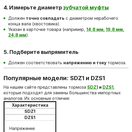
4. Измерьте диаметр
зубчатой муфты
Должен
точно совпадать
с диаметром нерабочего
конца вала (хвостовика).
Указан в карточке товара (например,
14,8
мм
,
19,8 мм
,
24,8 мм
).
5. Подберите выпрямитель
Должен соответствовать
напряжению и току
тормоза.
Популярные модели: SDZ1 и DZS1
На нашем сайте представлены тормоза
SDZ1
и
DZS1
,
которые подходят для замены большинства импортных
аналогов. Их основные отличия:
Характеристика
SDZ1
DZS1
Напряжение