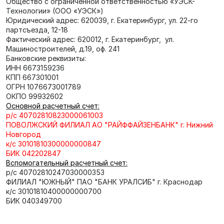
Общество с ограниченной ответственностью «УЭСК-
Технологии
» (ООО «УЭСК»)
Юридический адрес: 620039, г. Екатеринбург, ул. 22-го
партсъезда, 12-18
Фактический адрес: 620012, г. Екатеринбург,
ул.
Машиностроителей, д.19, оф. 241
Банковские реквизиты:
ИНН 6673159236
КПП 667301001
ОГРН 1076673001789
ОКПО 99932602
Основной расчетный счет:
р/с 40702810823000061003
ПОВОЛЖСКИЙ ФИЛИАЛ АО "РАЙФФАЙЗЕНБАНК" г. Нижний
Новгород
к/с 30101810300000000847
БИК 042202847
Вспомогательный расчетный счет:
р/с 40702810247030000353
ФИЛИАЛ "ЮЖНЫЙ" ПАО "БАНК УРАЛСИБ" г. Краснодар
к/с 30101810400000000700
БИК 040349700