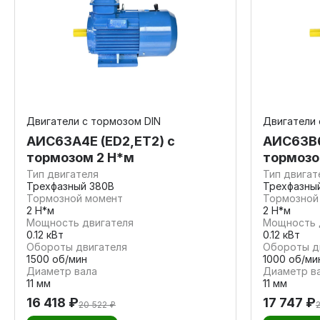
Двигатели с тормозом DIN
Двигатели 
АИС63А4Е (ED2,ET2) с
АИС63В6
тормозом 2 Н*м
тормозо
Тип двигателя
Тип двигат
Трехфазный 380В
Трехфазны
Тормозной момент
Тормозной
2 Н*м
2 Н*м
Мощность двигателя
Мощность 
0.12 кВт
0.12 кВт
Обороты двигателя
Обороты д
1500 об/мин
1000 об/ми
Диаметр вала
Диаметр в
11 мм
11 мм
16 418 ₽
17 747 ₽
20 522 ₽