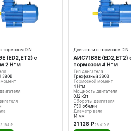
с тормозом DIN
Двигатели с тормозом DIN
Е (ED2,ET2) с
АИС71В8Е (ED2,ET2) 
м 2 Н*м
тормозом 4 Н*м
еля
Тип двигателя
й 380В
Трехфазный 380В
 момент
Тормозной момент
4 Н*м
двигателя
Мощность двигателя
0.12 кВт
вигателя
Обороты двигателя
н
750 об/мин
ала
Диаметр вала
14 мм
21 128 ₽
22 184 ₽
26 410 ₽