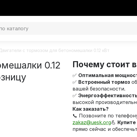
Двигатели с тормозом для бетономешалки 0.12 кВт
омешалки 0.12
Почему стоит в
озницу
✅
Оптимальная мощнос
✅
Встроенный тормоз
об
вашей безопасности.
✅
Энергоэффективност
высокой производительн
Как заказать?
📞 Позвоните по телефо
zakaz@uesk.org
💪
Купите
прямо сейчас и обеспечь