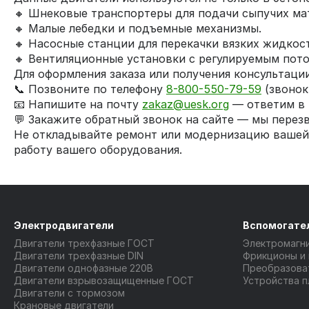
🔸 Шнековые транспортеры для подачи сыпучих ма
🔸 Малые лебедки и подъемные механизмы.
🔸 Насосные станции для перекачки вязких жидкос
🔸 Вентиляционные установки с регулируемым пото
Для оформления заказа или получения консультации
📞 Позвоните по телефону
8-800-550-79-59
(звонок
📧 Напишите на почту
zakaz@uesk.org
— ответим в 
💬 Закажите обратный звонок на сайте — мы перез
Не откладывайте ремонт или модернизацию ваше
работу вашего оборудования.
Электродвигатели
Вспомогате
Двигатели трехфазные ГОСТ
Электромагн
Двигатели трехфазные DIN
Фрикционы и
Двигатели однофазные 220В
Преобразова
Двигатели взрывозащищенные ГОСТ
Устройства п
Двигатели с тормозом
Крановые двигатели