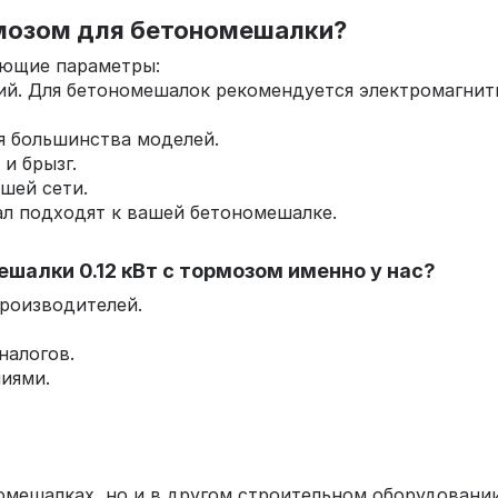
ормозом для бетономешалки?
ующие параметры:
кий. Для бетономешалок рекомендуется электромагни
ля большинства моделей.
 и брызг.
ашей сети.
вал подходят к вашей бетономешалке.
шалки 0.12 кВт с тормозом именно у нас?
производителей.
налогов.
иями.
омешалках, но и в другом строительном оборудовании