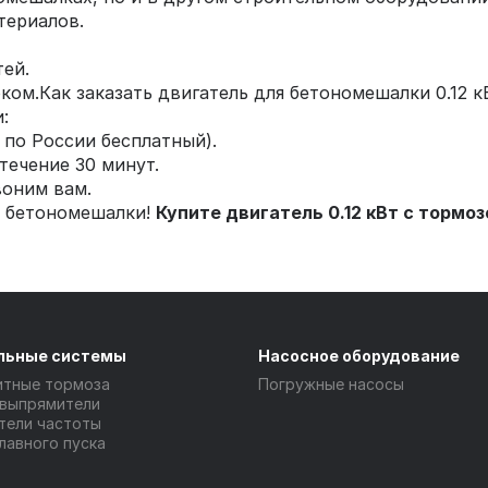
териалов.
тей.
ком.Как заказать двигатель для бетономешалки 0.12 к
:
 по России бесплатный).
течение 30 минут.
воним вам.
й бетономешалки!
Купите двигатель 0.12 кВт с тормо
льные системы
Насосное оборудование
итные тормоза
Погружные насосы
 выпрямители
тели частоты
лавного пуска