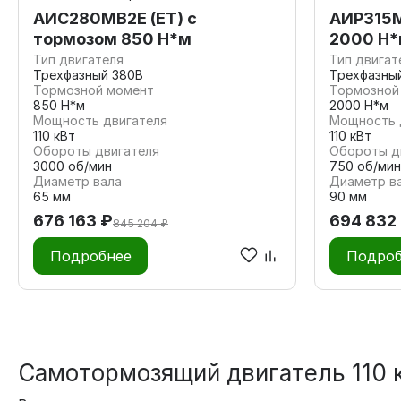
АИС280МВ2Е (ET) с
АИР315М
тормозом 850 Н*м
2000 Н
Тип двигателя
Тип двигат
Трехфазный 380В
Трехфазны
Тормозной момент
Тормозной
850 Н*м
2000 Н*м
Мощность двигателя
Мощность 
110 кВт
110 кВт
Обороты двигателя
Обороты д
3000 об/мин
750 об/мин
Диаметр вала
Диаметр в
65 мм
90 мм
676 163 ₽
694 832
845 204 ₽
Подробнее
Подроб
Самотормозящий двигатель 110 