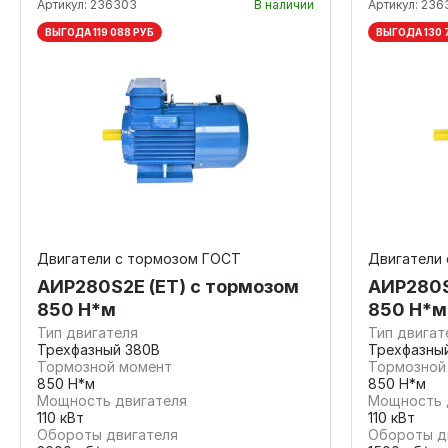
Артикул:
236303
В наличии
Артикул:
236
ВЫГОДА 119 088 РУБ
ВЫГОДА 130 
Двигатели с тормозом ГОСТ
Двигатели
АИР280S2E (ET) с тормозом
АИР280S
850 Н*м
850 Н*м
Тип двигателя
Тип двигат
Трехфазный 380В
Трехфазны
Тормозной момент
Тормозной
850 Н*м
850 Н*м
Мощность двигателя
Мощность 
110 кВт
110 кВт
Обороты двигателя
Обороты д