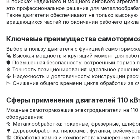
В поисках надежного и мощного силового агрегат
это профессиональное решение для металлообраба
Такие двигатели обеспечивают не только высокую
вращающихся частей по окончании рабочего цикла
Ключевые преимущества самотормозя
Выбор в пользу двигателя с функцией самотормож
🚀 Высокая мощность и крутящий момент для работ
🛡️ Повышенная безопасность: встроенный тормоз 
⚙️ Точность позиционирования: идеальное решение 
💎 Надежность и долговечность: конструкции расс
📉 Снижение общего времени цикла обработки за с
Сферы применения двигателей 110 кВ
Мощные самотормозящие электродвигатели на 110 
оборудования:
🔩 Металлообработка: токарные, фрезерные, шлифо
🌳 Деревообработка: пилорамы, фуганки, рейсмусо
🏗️ Обработка камня и композитов: камнерезные и 