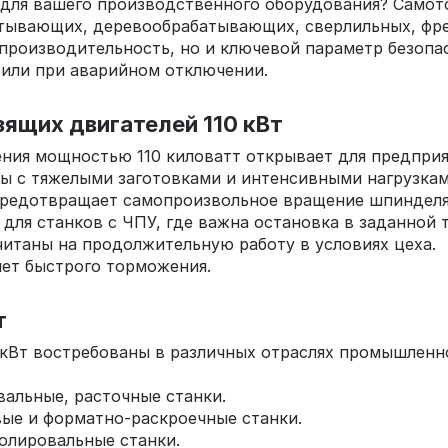
а для вашего производственного оборудования? Сам
тывающих, деревообрабатывающих, сверлильных, фре
 производительность, но и ключевой параметр безоп
 или при аварийном отключении.
щих двигателей 110 кВт
ения мощностью 110 киловатт открывает для предпри
ы с тяжелыми заготовками и интенсивными нагрузкам
предотвращает самопроизвольное вращение шпинделя 
для станков с ЧПУ, где важна остановка в заданной т
читаны на продолжительную работу в условиях цеха.
чет быстрого торможения.
т
кВт востребованы в различных отраслях промышленно
вальные, расточные станки.
вые и форматно-раскроечные станки.
полировальные станки.