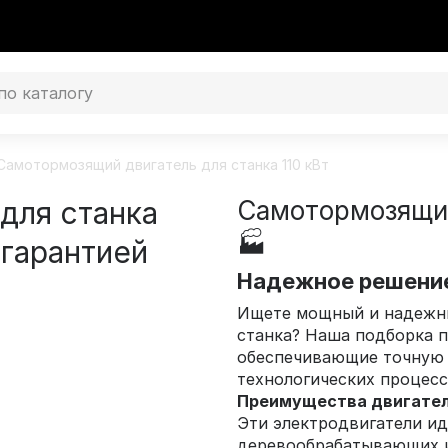
Самотормозящий двигатель для станка 110 кВт
для станка
Самотормозящий
🏭
 гарантией
Надежное решени
Ищете мощный и надежны
станка? Наша подборка 
обеспечивающие точную 
технологических процесс
Преимущества двигате
Эти электродвигатели и
деревообрабатывающих 