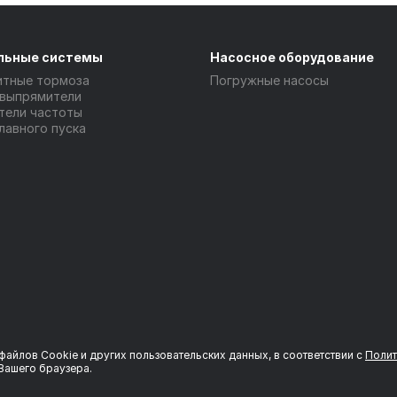
льные системы
Насосное оборудование
итные тормоза
Погружные насосы
 выпрямители
тели частоты
лавного пуска
файлов Сookie и других пользовательских данных, в соответствии с
Полит
Вашего браузера.