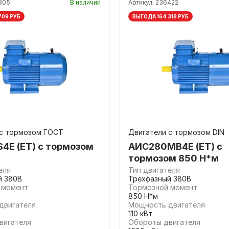
305
В наличии
Артикул:
236422
709 РУБ
ВЫГОДА 164 318 РУБ
 с тормозом ГОСТ
Двигатели с тормозом DIN
4E (ET) с тормозом
АИС280МВ4Е (ET) с
тормозом 850 Н*м
еля
Тип двигателя
й 380В
Трехфазный 380В
 момент
Тормозной момент
850 Н*м
двигателя
Мощность двигателя
110 кВт
вигателя
Обороты двигателя