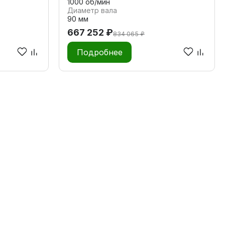
1000 об/мин
Диаметр вала
90 мм
667 252 ₽
834 065 ₽
Подробнее