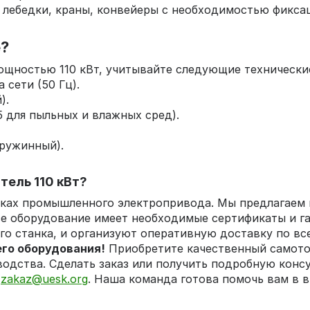
лебедки, краны, конвейеры с необходимостью фикса
е?
ощностью 110 кВт, учитывайте следующие технически
 сети (50 Гц).
).
5 для пыльных и влажных сред).
пружинный).
тель 110 кВт?
вках промышленного электропривода. Мы предлагаем
е оборудование имеет необходимые сертификаты и г
о станка, и организуют оперативную доставку по все
го оборудования!
Приобретите качественный самотор
одства. Сделать заказ или получить подробную конс
у
zakaz@uesk.org
. Наша команда готова помочь вам в в