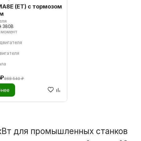
А8E (ET) с тормозом
*м
еля
й 380В
 момент
двигателя
вигателя
ала
 ₽
868 540 ₽
нее
кВт для промышленных станков