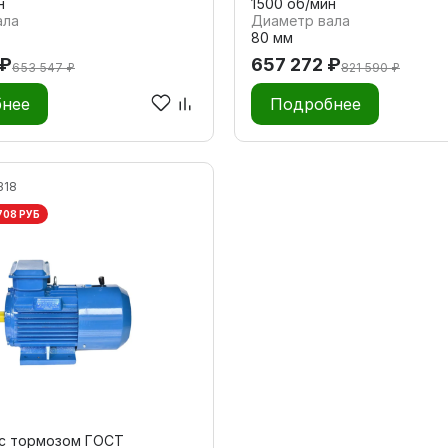
н
1500 об/мин
ала
Диаметр вала
80 мм
 ₽
657 272 ₽
653 547 ₽
821 590 ₽
нее
Подробнее
318
708 РУБ
 с тормозом ГОСТ