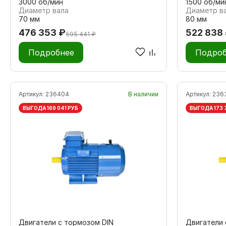
3000 об/мин
1500 об/ми
Диаметр вала
Диаметр в
70 мм
80 мм
476 353 ₽
522 838
595 441 ₽
Подробнее
Подроб
Артикул:
236404
В наличии
Артикул:
236
ВЫГОДА 169 041 РУБ
ВЫГОДА 173 
Двигатели с тормозом DIN
Двигатели