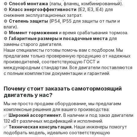
⚙️
Способ монтажа
(лапы, фланец, комбинированный).
⚙️
Класс энергоэффективности
(IE2, IE3, IE4) для
снижения эксплуатационных затрат.
⚙️
Степень защиты
(IP54, IP55 для защиты от пыли и
влаги).
⚙️
Момент торможения
и время срабатывания тормоза.
⚙️
Габаритные размеры и посадочные места
для
замены старого двигателя.
Наши специалисты готовы помочь вам с подбором. Мы
предлагаем только проверенную продукцию от надежных
производителей, соответствующую ГОСТ и
международным стандартам. Все двигатели поставляются
с полным комплектом документации и гарантией.
Почему стоит заказать самотормозящий
двигатель у нас?
Мы не просто продаем оборудование, мы предлагаем
комплексные решения для вашего производства:
✅
Широкий ассортимент.
В наличии и под заказ двигатели
132 кВт различных модификаций и исполнений.
✅
Техническая консультация.
Наши инженеры помогут
подобрать модель, идеально соответствующую