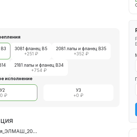
репления
 В3
3081 фланец В5
2081 лапы и фланец В35
+
251 ₽
+
352 ₽
В14
2181 лапы и фланец В34
+
754 ₽
е исполнение
У2
У3
+
0 ₽
+
0 ₽
ация
Декларация_ЭЛМАШ_2028.pdf