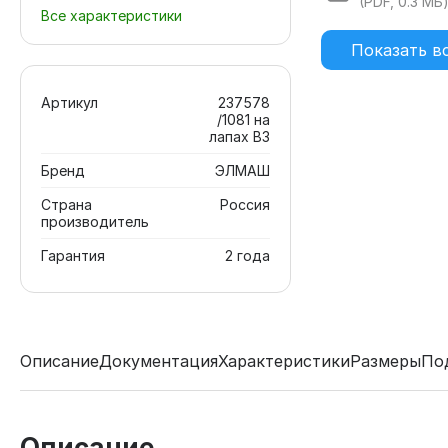
(PDF, 0.3 МБ
Все характеристики
Показать в
Артикул
237578
/1081 на
лапах В3
Бренд
ЭЛМАШ
Страна
Россия
производитель
Гарантия
2 года
Описание
Документация
Характеристики
Размеры
По
Описание