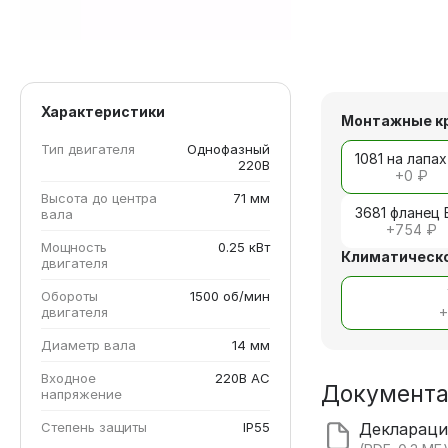
Характеристики
Монтажные к
Тип двигателя
Однофазный
1081 на лапах
220В
+
0 ₽
Высота до центра
71 мм
3681 фланец 
вала
+
754 ₽
Мощность
0.25 кВт
Климатическо
двигателя
Обороты
1500 об/мин
двигателя
Диаметр вала
14 мм
Входное
220В AC
Документ
напряжение
Степень защиты
IP55