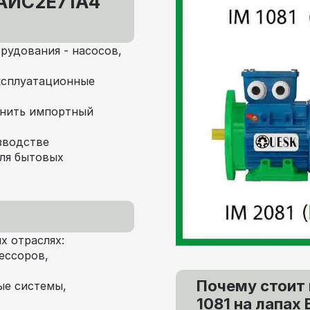
 АИС2Е71А4
орудования - насосов,
ксплуатационные
менить импортный
зводстве
для бытовых
х отраслях:
ессоров,
Почему стоит 
ые системы,
1081 на лапах 