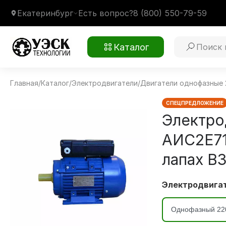
Екатеринбург
Есть вопрос?
8 (800) 550-79-59
Каталог
Главная
/
Каталог
/
Электродвигатели
/
Двигатели однофазные 
АИС2Е71А4 0.25/1500
Монтажное крепление
1081 на лапах В3
Климатическое исполнение
У2
СПЕЦПРЕДЛОЖЕНИЕ
Электро
АИС2Е71
лапах В
Электродвигат