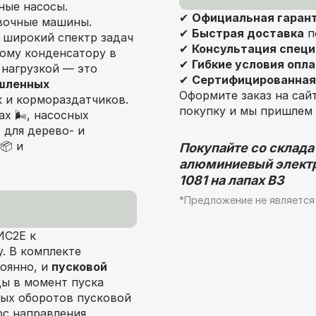
ные насосы.
✔
Официальная гаран
вочные машины.
✔
Быстрая доставка
п
широкий спектр задач
✔
Консультация спец
вому конденсатору в
✔
Гибкие условия опл
 нагрузкой — это
✔
Сертифицированная
шленных
Оформите заказ на сай
 и кормораздатчиков.
покупку и мы пришлем 
х 🌬️, насосных
 для дерево- и
📦 и
Покупайте со склада
алюминиевый электр
1081 на лапах В3
*Предложение не является
ИС2Е к
. В комплекте
тоянно, и
пусковой
ды в момент пуска
ных оборотов пусковой
рс направления