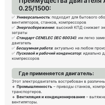
Преимущества двигателя
0.25/1500:
✅
Универсальность
: подходит для бытового об
вентиляторов, станков, компрессоров
✅
Энергосбережение
: высокий КПД снижает э
затраты
✅
Стандарт CENELEC (IEC 60034)
: им легко за
двигатель
✅
Бесшумная работа
: актуально на любом прои
✅
Пусковой и рабочий конденсатор
: идеально 
компрессоров
Где применяется двигатель:
Этот электродвигатель востребован в различны
🔹
Промышленность
– приводы станков, компр
транспортеров.
🔹
Вентиляция и кондиционирование
– вытяжн
вентиляторы.