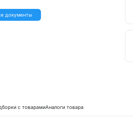
)
се документы
дборки с товарами
Аналоги товара