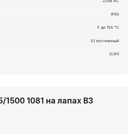
220В AC
IP55
F до 155 °C
S1 постоянный
IC411
1500 1081 на лапах В3