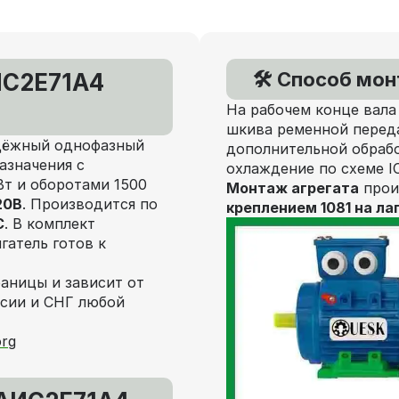
🛠️ Способ мо
ИС2Е71А4
На рабочем конце вал
шкива ременной переда
ёжный однофазный
дополнительной обраб
азначения с
охлаждение по схеме IC
т и оборотами 1500
Монтаж агрегата
прои
20В
. Производится по
креплением 1081 на ла
C
. В комплект
атель готов к
раницы и зависит от
ссии и СНГ любой
rg