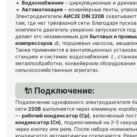
🔹
Водоснабжение
– циркуляционные и дренаж
🔹
Автоматизация
– конвейерные ленты, упако
Электродвигатели
АИС2Е DIN 220В
охватывают 
там, где нет трёхфазной сети. Благодаря пуско
комплекте двигатель уверенно запускается под
делает его незаменимым для
бытовых и промы
компрессоров
🧊, поршневых насосов, мешалок
Также применяется в вентиляционных установка
станциях и системах водоснабжения 💧, станках
металлообработки, конвейерном оборудовании 
сельскохозяйственных агрегатах.
🔌 Подключение:
Подключение однофазного электродвигателя А
сети
220В
выполняется через клеммную коробку
—
рабочий конденсатор (Ср)
, включённый пос
конденсатор (Сп)
, подключаемый на 2–3 секун
через кнопку или реле. После набора номиналь
конденсатор автоматически отключается. Реве