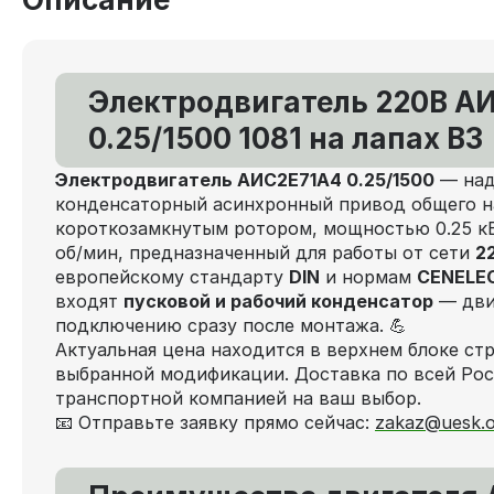
Электродвигатель 220В А
0.25/1500 1081 на лапах В3
Электродвигатель АИС2Е71А4 0.25/1500
— над
конденсаторный асинхронный привод общего н
короткозамкнутым ротором, мощностью 0.25 кВ
об/мин, предназначенный для работы от сети
2
европейскому стандарту
DIN
и нормам
CENELE
входят
пусковой и рабочий конденсатор
— двиг
подключению сразу после монтажа. 💪
Актуальная цена находится в верхнем блоке ст
выбранной модификации. Доставка по всей Ро
транспортной компанией на ваш выбор.
📧 Отправьте заявку прямо сейчас:
zakaz@uesk.o