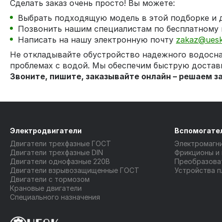
Сделать заказ очень просто! Вы можете:
Выбрать подходящую модель в этой подборке и д
Позвонить нашим специалистам по бесплатному
Написать на нашу электронную почту
zakaz@uesk
Не откладывайте обустройство надежного водосн
проблемах с водой. Мы обеспечим быструю достав
Звоните, пишите, заказывайте онлайн – решаем 
Электродвигатели
Вспомогате
Двигатели трехфазные ГОСТ
Электромагн
Двигатели трехфазные DIN
Фрикционы и
Двигатели однофазные 220В
Преобразова
Двигатели взрывозащищенные ГОСТ
Устройства п
Двигатели с тормозом
Крановые двигатели
Специального назначения