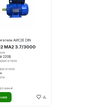
гатели АИС2Е DIN
12 МА2 3.7/3000
еля
й 220В
двигателя
вигателя
н
ала
27 344 ₽
нее