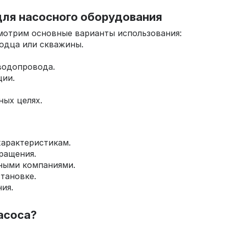
для насосного оборудования
смотрим основные варианты использования:
лодца или скважины.
водопровода.
ции.
ных целях.
характеристикам.
бращения.
ными компаниями.
тановке.
ия.
насоса?