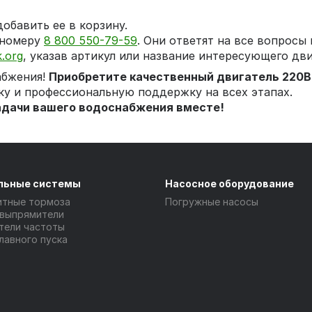
обавить ее в корзину.
 номеру
8 800 550-79-59
. Они ответят на все вопросы
.org
, указав артикул или название интересующего дви
абжения!
Приобретите качественный двигатель 220В
ку и профессиональную поддержку на всех этапах.
задачи вашего водоснабжения вместе!
льные системы
Насосное оборудование
итные тормоза
Погружные насосы
 выпрямители
тели частоты
лавного пуска