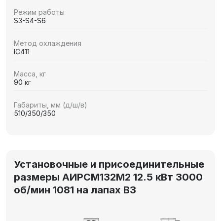
Режим работы
S3-S4-S6
Метод охлаждения
IC411
Масса, кг
90 кг
Габариты, мм (д/ш/в)
510/350/350
Установочные и присоединительные
размеры АИРCМ132M2 12.5 кВт 3000
об/мин 1081 на лапах В3