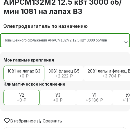
АИРCМ132M2 12.5 кВт 3000 об/
мин 1081 на лапах В3
Электродвигатель по назначению
Монтажные крепления
1081 на лапах В3
3081 фланец В5
2081 лапы и фланец 
+
0 ₽
+
2 222 ₽
+
3 704 ₽
Климатическое исполнение
У2
У3
У1
У
+
0 ₽
+
0 ₽
+
5 186 ₽
+
11
В избранное
Сравнить