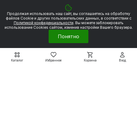
Продолжая использовать наш сайт, вы соглашаетесь на обработку
файлов Сookie и других пользовательских данных, в соответствии с
Политикой конфиденциальности
. Вы можете заблокировать
использование Cookies сайтом, изменив настройки Вашего браузера.
Понятно
Каталог
Избранное
Корзина
Вход
Повышенного скольжения
Повышенного скольжения
АИРCМ132S4 8.5 кВт
АИРCМ132S6 6.3 кВт
1500 об/мин
1000 об/мин
65 602 ₽
73 316 ₽
Подробнее
Подробнее