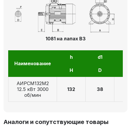
1081 на лапах В3
h
d1
l1
Наименование
H
D
E
АИРCМ132M2
12.5 кВт 3000
132
38
8
об/мин
Аналоги и сопутствующие товары