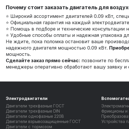
Почему стоит заказать двигатель для воздух
⭐ Широкий ассортимент двигателей 0.09 кВт, спец
⭐ Официальная гарантия на каждый электродвигате
⭐ Помощь в подборе и технические консультации на
⭐ Удобные способы оплаты и надежная упаковка дл
Не ждите, пока поломка остановит ваше производ
надежного двигателя мощностью 0.09 кВт.
Приобр
мощность.
Сделайте заказ прямо сейчас:
позвоните по бесп
менеджеры оперативно обработают вашу заявку и о
Электродвигатели
Вспомогате
Двигатели трехфазные ГОСТ
Электромагн
Двигатели трехфазные DIN
Фрикционы и
Двигатели однофазные 220В
Преобразова
Двигатели взрывозащищенные ГОСТ
Устройства п
Двигатели с тормозом