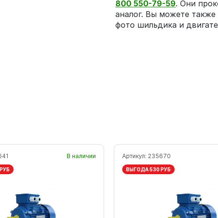
800 550-79-59
. Они про
аналог. Вы можете такж
фото шильдика и двигате
641
В наличии
Артикул:
235670
 РУБ
ВЫГОДА 530 РУБ