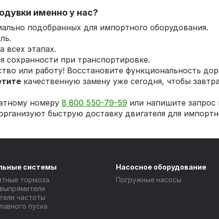
одувки именно у нас?
иально подобранных для импортного оборудования.
ль.
 всех этапах.
я сохранности при транспортировке.
ство или работу! Восстановите функциональность до
етите
качественную замену уже сегодня, чтобы завтр
латному номеру
8 800 550-79-59
или напишите запрос 
рганизуют быструю доставку двигателя для импортно
льные системы
Насосное оборудование
итные тормоза
Погружные насосы
 выпрямители
тели частоты
лавного пуска