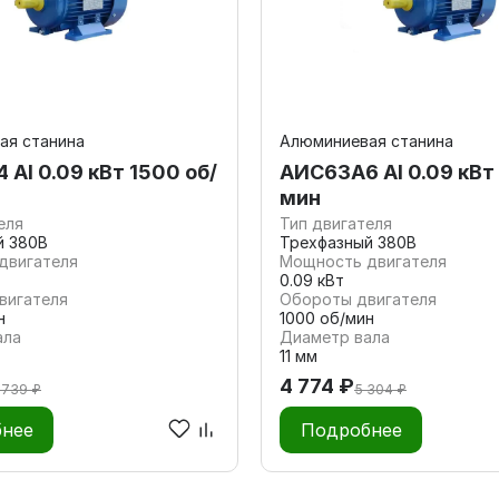
ая станина
Алюминиевая станина
Al 0.09 кВт 1500 об/
АИС63А6 Al 0.09 кВт
мин
еля
Тип двигателя
й 380В
Трехфазный 380В
двигателя
Мощность двигателя
0.09 кВт
вигателя
Обороты двигателя
н
1000 об/мин
ала
Диаметр вала
11 мм
4 774 ₽
 739 ₽
5 304 ₽
нее
Подробнее