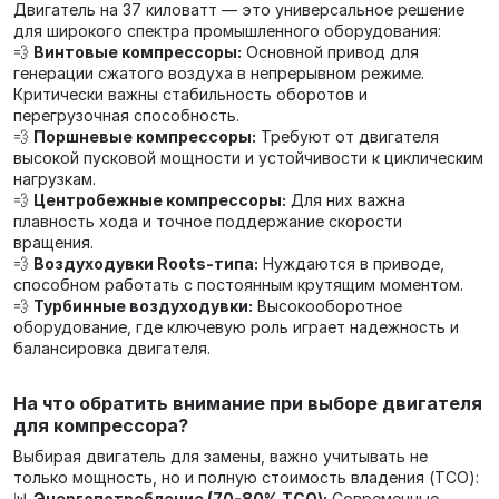
Двигатель на 37 киловатт — это универсальное решение
для широкого спектра промышленного оборудования:
💨
Винтовые компрессоры:
Основной привод для
генерации сжатого воздуха в непрерывном режиме.
Критически важны стабильность оборотов и
перегрузочная способность.
💨
Поршневые компрессоры:
Требуют от двигателя
высокой пусковой мощности и устойчивости к циклическим
нагрузкам.
💨
Центробежные компрессоры:
Для них важна
плавность хода и точное поддержание скорости
вращения.
💨
Воздуходувки Roots-типа:
Нуждаются в приводе,
способном работать с постоянным крутящим моментом.
💨
Турбинные воздуходувки:
Высокооборотное
оборудование, где ключевую роль играет надежность и
балансировка двигателя.
На что обратить внимание при выборе двигателя
для компрессора?
Выбирая двигатель для замены, важно учитывать не
только мощность, но и полную стоимость владения (TCO):
📊
Энергопотребление (70-80% TCO):
Современные