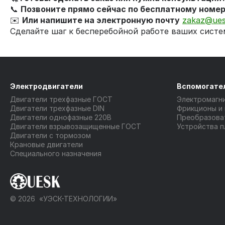
📞
Позвоните прямо сейчас по бесплатному номе
✉️
Или напишите на электронную почту
zakaz@ues
Сделайте шаг к бесперебойной работе ваших систе
Электродвигатели
Вспомогате
Двигатели трехфазные ГОСТ
Электромагн
Двигатели трехфазные DIN
Фрикционы и
Двигатели однофазные 220В
Преобразова
Двигатели взрывозащищенные ГОСТ
Устройства п
Двигатели с тормозом
Крановые двигатели
Специального назначения
© 2026 «УЭСК-ТЕХНОЛОГИИ»