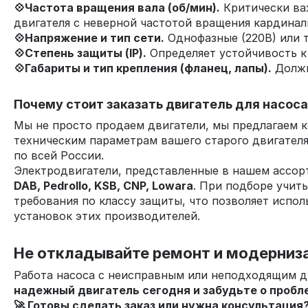
💠Частота вращения вала (об/мин).
Критически важ
двигателя с неверной частотой вращения кардинал
💠Напряжение и тип сети.
Однофазные (220В) или т
💠Степень защиты (IP).
Определяет устойчивость к
💠Габариты и тип крепления (фланец, лапы).
Должн
Почему стоит заказать двигатель для насоса
Мы не просто продаем двигатели, мы предлагаем 
техническим параметрам вашего старого двигателя
по всей России.
Электродвигатели, представленные в нашем ассор
DAB, Pedrollo, KSB, CNP, Lowara
. При подборе учит
требования по классу защиты, что позволяет испо
установок этих производителей.
Не откладывайте ремонт и модерниз
Работа насоса с неисправным или неподходящим д
надежный двигатель сегодня и забудьте о пробл
🚀 Готовы сделать заказ или нужна консультация