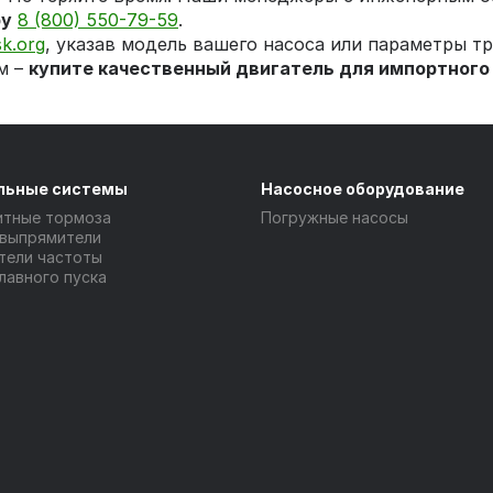
ру
8 (800) 550-79-59
.
k.org
, указав модель вашего насоса или параметры тр
м –
купите качественный двигатель для импортного
льные системы
Насосное оборудование
итные тормоза
Погружные насосы
 выпрямители
тели частоты
лавного пуска