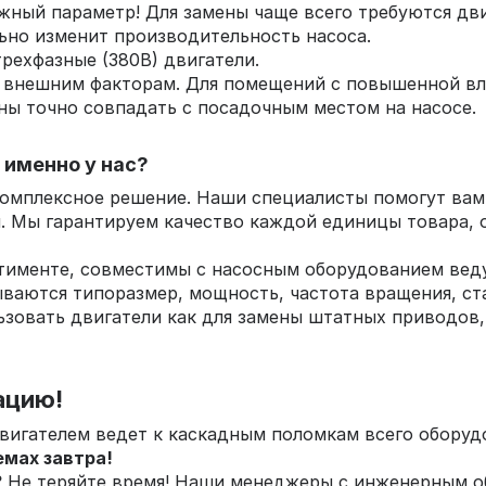
ный параметр! Для замены чаще всего требуются дви
ьно изменит производительность насоса.
рехфазные (380В) двигатели.
 внешним факторам. Для помещений с повышенной вл
ы точно совпадать с посадочным местом на насосе.
 именно у нас?
комплексное решение. Наши специалисты помогут вам
. Мы гарантируем качество каждой единицы товара, 
тименте, совместимы с насосным оборудованием вед
ываются типоразмер, мощность, частота вращения, с
льзовать двигатели как для замены штатных приводо
ацию!
вигателем ведет к каскадным поломкам всего оборуд
емах завтра!
?
Не теряйте время! Наши менеджеры с инженерным об