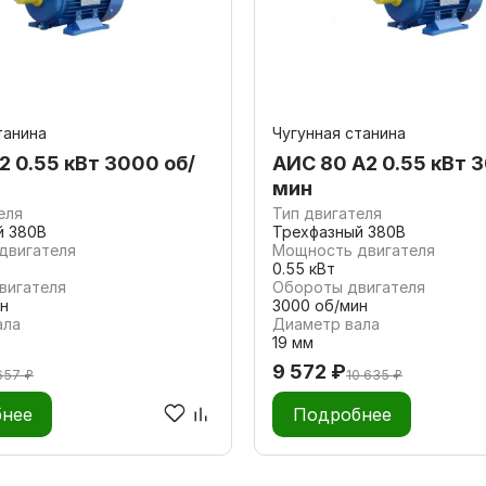
танина
Чугунная станина
2 0.55 кВт 3000 об/
АИС 80 А2 0.55 кВт 
мин
еля
Тип двигателя
й 380В
Трехфазный 380В
двигателя
Мощность двигателя
0.55 кВт
вигателя
Обороты двигателя
н
3000 об/мин
ала
Диаметр вала
19 мм
9 572 ₽
657 ₽
10 635 ₽
нее
Подробнее