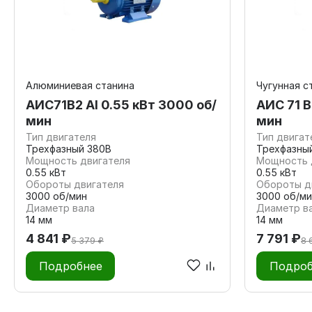
Алюминиевая станина
Чугунная с
АИС71В2 Al 0.55 кВт 3000 об/
АИС 71 В
мин
мин
Тип двигателя
Тип двигат
Трехфазный 380В
Трехфазны
Мощность двигателя
Мощность 
0.55 кВт
0.55 кВт
Обороты двигателя
Обороты д
3000 об/мин
3000 об/ми
Диаметр вала
Диаметр в
14 мм
14 мм
4 841 ₽
7 791 ₽
5 379 ₽
8 
Подробнее
Подроб