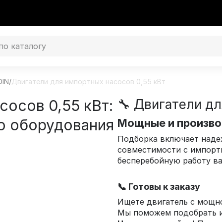
DIN
/
Двигатели для импортных насосов 0,55 кВт
сосов 0,55 кВт:
🔧 Двигатели д
о оборудования
Мощные и произв
Подборка включает наде
совместимости с импорт
бесперебойную работу в
📞 Готовы к заказу
Ищете двигатель с мощ
Мы поможем подобрать и