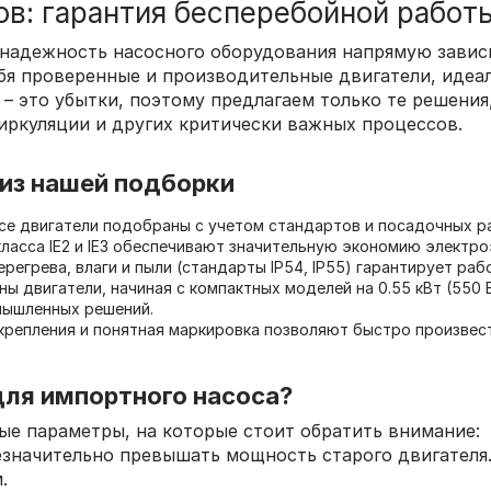
в: гарантия бесперебойной работ
дежность насосного оборудования напрямую зависит 
бя проверенные и производительные двигатели, иде
 – это убытки, поэтому предлагаем только те решени
иркуляции и других критически важных процессов.
из нашей подборки
се двигатели подобраны с учетом стандартов и посадочных р
асса IE2 и IE3 обеспечивают значительную экономию электро
регрева, влаги и пыли (стандарты IP54, IP55) гарантирует раб
ы двигатели, начиная с компактных моделей на 0.55 кВт (550 
мышленных решений.
репления и понятная маркировка позволяют быстро произвест
для импортного насоса?
ые параметры, на которые стоит обратить внимание:
значительно превышать мощность старого двигателя.
.