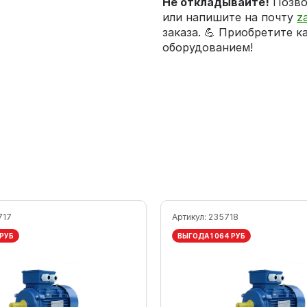
Не откладывайте!
Позво
или напишите на почту
z
заказа. 💪 Приобретите к
оборудованием!
717
Артикул:
235718
 РУБ
ВЫГОДА 1 064 РУБ