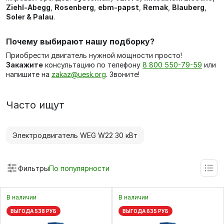
Ziehl-Abegg
,
Rosenberg
,
ebm-papst
,
Remak
,
Blauberg
,
Soler & Palau
.
Почему выбирают нашу подборку?
Приобрести двигатель нужной мощности просто!
Закажите
консультацию по телефону
8 800 550-79-59
или
напишите на
zakaz@uesk.org
. Звоните!
Часто ищут
Электродвигатель WEG W22 30 кВт
Фильтры
По популярности
В наличии
В наличии
ВЫГОДА 538 РУБ
ВЫГОДА 635 РУБ