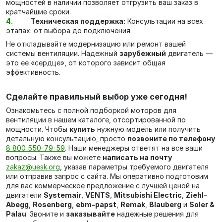
мощностей в наличии позволяет отгрузить ваш заказ в
кратчайшие сроки.
Техническая поддержка:
Консультации на всех
этапах: от выбора до подключения.
Не откладывайте модернизацию или ремонт вашей
системы вентиляции. Надежный
зарубежный
двигатель —
это ее «сердце», от которого зависит общая
эффективность.
Сделайте правильный выбор уже сегодня!
Ознакомьтесь с полной подборкой моторов для
вентиляции в нашем каталоге, отсортированной по
мощности. Чтобы
купить
нужную модель или получить
детальную консультацию, просто
позвоните по телефону
8 800 550-79-59
. Наши менеджеры ответят на все ваши
вопросы. Также вы можете
написать на почту
zakaz@uesk.org
, указав параметры требуемого двигателя
или отправив запрос с сайта. Мы оперативно подготовим
для вас коммерческое предложение с лучшей ценой на
двигатели
Systemair
,
VENTS
,
Mitsubishi Electric
,
Ziehl-
Abegg
,
Rosenberg
,
ebm-papst
,
Remak
,
Blauberg
и
Soler &
Palau
. Звоните и
заказывайте
надежные решения для