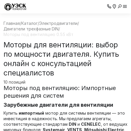
Главная
/
Каталог
/
Электродвигатели
/
Двигатели трехфазные DIN
/
Моторы под вентиляцию 0.55 кВт
Моторы для вентиляции: выбор
по мощности двигателя. Купить
онлайн с консультацией
специалистов
10 позиций
Моторы под вентиляцию: Импортные
решения для систем
Зарубежные двигатели для вентиляции
Купить
импортный
мотор для системы вентиляции — это
инвестиция в надежность. Мы предлагаем агрегаты,
соответствующие стандартам
DIN
и
CENELEC
, от ведущих
мировых брендов:
Systemair
,
VENTS
,
Mitsubishi Electric
,