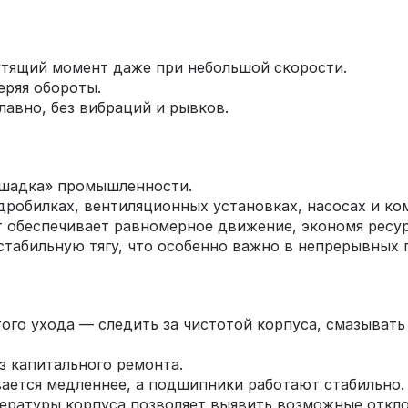
утящий момент даже при небольшой скорости.
еряя обороты.
лавно, без вибраций и рывков.
лошадка» промышленности.
дробилках, вентиляционных установках, насосах и ко
от обеспечивает равномерное движение, экономя ресур
табильную тягу, что особенно важно в непрерывных 
ого ухода — следить за чистотой корпуса, смазыват
з капитального ремонта.
ается медленнее, а подшипники работают стабильно.
ературы корпуса позволяет выявить возможные откло