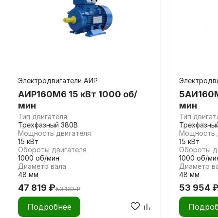
Электродвигатели АИР
Электродв
АИР160М6 15 кВт 1000 об/
5АИ160M
мин
мин
Тип двигателя
Тип двигат
Трехфазный 380В
Трехфазны
Мощность двигателя
Мощность 
15 кВт
15 кВт
Обороты двигателя
Обороты д
1000 об/мин
1000 об/ми
Диаметр вала
Диаметр в
48 мм
48 мм
47 819 ₽
53 954 
53 132 ₽
Подробнее
Подроб