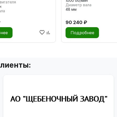
1000 об/мин
вигателя
Диаметр вала
н
48 мм
ала
₽
90 240 ₽
нее
Подробнее
клиенты: