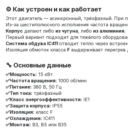
⚙️ Как устроен и как работает
Этот двигатель — асинхронный, трёхфазный. При по
Из-за шестиполюсного исполнения частота вращени
Корпус
делают либо
из чугуна
, либо
из алюминия.
Первый вариант подходит для тяжёлого оборудован
Система обдува IC411
отводит тепло через встрое
Изоляция обмоток класса
F
выдерживает перегрев д
🔧 Основные данные
✅Мощность:
15 кВт
✅
Частота вращения:
1000 об/мин
✅
Питание:
380 В, 50 Гц
✅
Тип тока:
трёхфазный
✅
Класс энергоэффективности:
IE1
✅
Защита корпуса:
IP55
✅
Изоляция:
класс F
✅
Охлаждение:
IC411
✅
Монтаж:
B3, B5 или B35