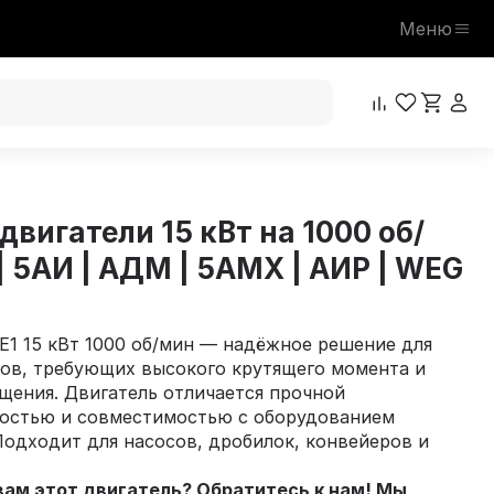
Меню
двигатели 15 кВт на 1000 об/
| 5АИ | АДМ | 5АМХ | АИР | WEG
E1 15 кВт 1000 об/мин — надёжное решение для
в, требующих высокого крутящего момента и
щения. Двигатель отличается прочной
ностью и совместимостью с оборудованием
Подходит для насосов, дробилок, конвейеров и
 вам этот двигатель? Обратитесь к нам! Мы