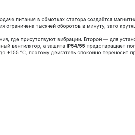
даче питания в обмотках статора создаётся магнитно
я ограничена тысячей оборотов в минуту, зато крут
ия, где присутствуют вибрации. Второй — для устано
нный вентилятор, а защита
IP54/55
предотвращает попа
о +155 °C, поэтому двигатель спокойно переносит п