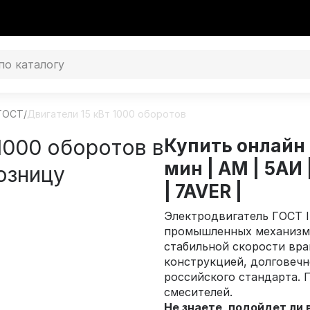
 ГОСТ
/
Двигатели 15 кВт 1000 оборотов
1000 оборотов в
Купить онлайн 
мин | AM | 5AИ 
озницу
| 7AVER |
Электродвигатель ГОСТ I
промышленных механизмо
стабильной скорости вра
конструкцией, долговеч
российского стандарта. 
смесителей.
Не знаете, подойдет ли