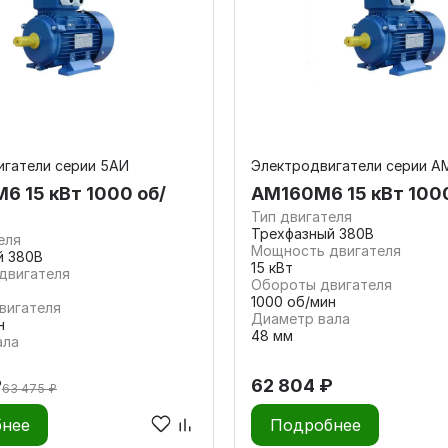
игатели серии 5АИ
Электродвигатели серии А
6 15 кВт 1000 об/
АМ160М6 15 кВт 100
Тип двигателя
Трехфазный 380В
еля
Мощность двигателя
й 380В
15 кВт
двигателя
Обороты двигателя
1000 об/мин
вигателя
Диаметр вала
н
48 мм
ала
₽
62 804 ₽
63 475 ₽
нее
Подробнее