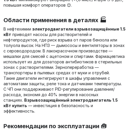
повышая комфорт операторов 😊.
Области применения в деталях 🏭
В нефтехимии
электродвигатели взрывозащищённые 1.5
кВт
приводят насосы для растворителей и
нефтепродуктов, где риск взрыва от паров бензола или
толуола высок. На НПЗ — дымососы и вентиляторы в зонах
с сероводородом. В лакокрасочном производстве —
мешалки для смесей с ацетоном и спиртами. Фармацевтика
использует их для дозаторов антибиотиков в стерильных
зонах с растворителями. Зернопереработка —
транспортеры в пылевых средах от муки и отрубей.
Такие двигатели интегрируют в шкафы управления с
автоматами защиты, реле тока и датчиками температуры.
С ЧП они поддерживают PID-регулирование давления/
расхода, экономя до 40% энергии в насосных
станциях.
Взрывозащищённый электродвигатель 1.5
кВт купить
— инвестиция в безопасность и
эффективность.
Рекомендации по эксплуатации 🧰