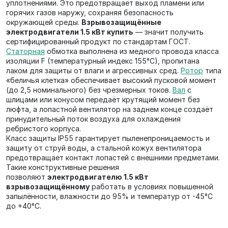
уплотнениями. Это предотвращает выход пламени или
горячих газов наружу, сохраняя безопасность
окружающей среды.
Взрывозащищённые
электродвигатели 1.5 кВт купить
— значит получить
сертифицированный продукт по стандартам ГОСТ.
Статорная
обмотка выполнена из медного провода класса
изоляции F (температурный индекс 155°C), пропитана
лаком для защиты от влаги и агрессивных сред.
Ротор
типа
«беличья клетка» обеспечивает высокий пусковой момент
(до 2,5 номинального) без чрезмерных токов.
Вал
с
шлицами или конусом передаёт крутящий момент без
люфта, а лопастной вентилятор на заднем конце создаёт
принудительный поток воздуха для охлаждения
ребристого корпуса.
Класс защиты IP55 гарантирует пыленепроницаемость и
защиту от струй воды, а стальной кожух вентилятора
предотвращает контакт лопастей с внешними предметами.
Такие конструктивные решения
позволяют
электродвигателю 1.5 кВт
взрывозащищённому
работать в условиях повышенной
запылённости, влажности до 95% и температур от -45°C
до +40°C.