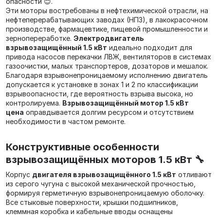
опасности 😊.
Эти моторы востребованы в нефтехимической отрасли, на
нефтеперерабатывающих заводах (НПЗ), в лакокрасочном
производстве, фармацевтике, пищевой промышленности и
зернопереработке.
Электродвигатель
взрывозащищённый 1.5 кВт
идеально подходит для
привода насосов перекачки ЛВЖ, вентиляторов в системах
газоочистки, малых транспортеров, дозаторов и мешалок.
Благодаря взрывонепроницаемому исполнению двигатель
допускается к установке в зонах 1 и 2 по классификации
взрывоопасности, где вероятность взрыва высока, но
контролируема.
Взрывозащищённый мотор 1.5 кВт
цена
оправдывается долгим ресурсом и отсутствием
необходимости в частом ремонте.
Конструктивные особенности
взрывозащищённых моторов 1.5 кВт 🔧
Корпус
двигателя взрывозащищённого 1.5 кВт
отливают
из серого чугуна с высокой механической прочностью,
формируя герметичную взрывонепроницаемую оболочку.
Все стыковые поверхности, крышки подшипников,
клеммная коробка и кабельные вводы оснащены