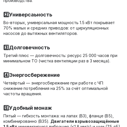
производства.
2️⃣Универсаьность
Во-вторых, универсальная мощность 1.5 кВт покрывает
70% малых и средних приводов: от циркуляционных
насосов до вытяжных вентиляторов.
3️⃣Долговечность
Третий плюс — долговечность: ресурс 25 000 часов при
минимальном ТО (чистка вентиляции раз в 3 месяца).
4️⃣Энергосбережение
Четвёртый — энергосбережение при работе с ЧП:
снижение потребления на 25% за счёт оптимальной
частоты вращения.
5️⃣Удобный монаж
Пятый — гибкость монтажа: на лапах (B3), фланце (B5),
комбинированно (B35).
Двигатели взрывозащищённые
1.5 кВт
минимизируют вибрацию (<1,8 мм/с) и шум (75 дБ),