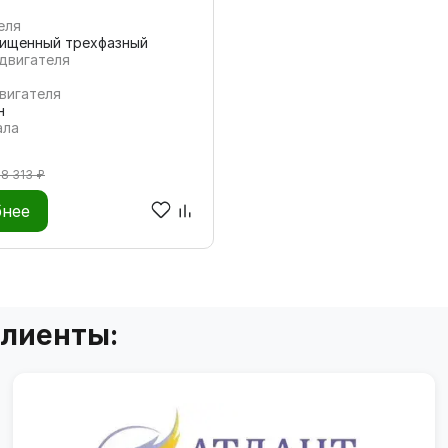
еля
ищенный трехфазный
двигателя
вигателя
н
ала
18 313 ₽
нее
клиенты: