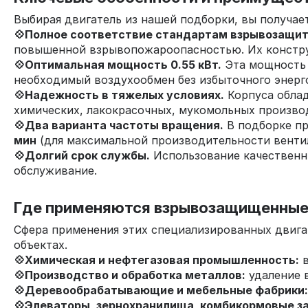
Выбирая двигатель из нашей подборки, вы получае
💠
Полное соответствие стандартам взрывозащит
повышенной взрывопожароопасностью. Их конструк
💠
Оптимальная мощность 0.55 кВт.
Эта мощность 
необходимый воздухообмен без избыточного энерг
💠
Надежность в тяжелых условиях.
Корпуса облад
химических, лакокрасочных, мукомольных производ
💠
Два варианта частоты вращения.
В подборке п
мин
(для максимальной производительности вентил
💠
Долгий срок службы.
Использование качественн
обслуживание.
Где применяются взрывозащищенные 
Сфера применения этих специализированных двига
объектах.
💠
Химическая и нефтегазовая промышленность:
в
💠
Производство и обработка металлов:
удаление 
💠
Деревообрабатывающие и мебельные фабрики:
💠
Элеваторы, зернохранилища, комбикормовые з