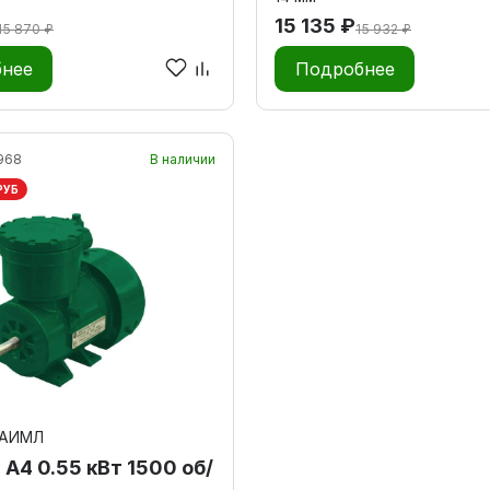
15 135 ₽
15 870 ₽
15 932 ₽
нее
Подробнее
968
В наличии
РУБ
 АИМЛ
А4 0.55 кВт 1500 об/