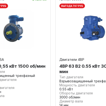
7 РУБ
ВЫГОДА 797 РУБ
 ВА
Двигатели 4ВР
0,55 кВт 1500 об/мин
4ВР 63 В2 0.55 кВт 3
мин
еля
ищенный трехфазный
Тип двигателя
двигателя
Взрывозащищенный трехфа
Мощность двигателя
вигателя
0.55 кВт
н
Обороты двигателя
ала
3000 об/мин
Диаметр вала
14 мм