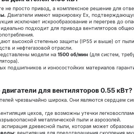
те не просто привод, а комплексное решение для отв
ы.
Двигатели имеют маркировку Ex, подтверждающую 
ция исключает искрообразование и перегрев до опа
идеально подходит для привода вентиляторов общео
опотребления.
ают высокой степенью защиты (IP55 и выше) от пыли 
ств и нефтегазовой отрасли.
редставлены модели на
1500 об/мин
(для систем, тре
ятора).
ых подшипников и износостойких материалов гаранти
двигатели для вентиляторов 0.55 кВт?
телей чрезвычайно широка. Они являются сердцем с
ентиляция цехов, где возможны утечки легковоспла
взрывоопасной металлической пыли и аэрозолей.
аспирация древесной пыли, которая может образовы
аводы:
вентиляция для предотвращения скопления муч