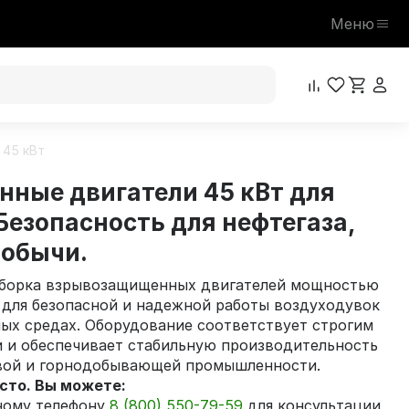
Меню
 45 кВт
ные двигатели 45 кВт для
Безопасность для нефтегаза,
добычи.
дборка взрывозащищенных двигателей мощностью
 для безопасной и надежной работы воздуходувок
ых средах. Оборудование соответствует строгим
и и обеспечивает стабильную производительность
овой и горнодобывающей промышленности.
осто. Вы можете:
тному телефону
8 (800) 550-79-59
для консультации