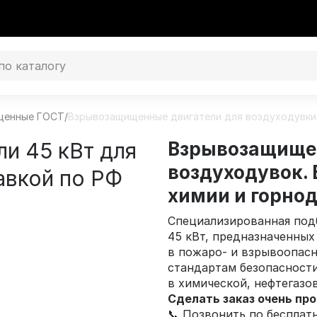
щенные ГОСТ
/
Взрывозащищенные двигатели для воздуходувки
и 45 кВт для
Взрывозащищен
воздуходувок. 
авкой по РФ
химии и горно
Специализированная по
45 кВт, предназначенных
в пожаро- и взрывоопасн
стандартам безопасност
в химической, нефтегаз
Сделать заказ очень пр
📞 Позвонить по беспла