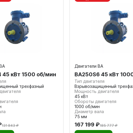
 ВА
Двигатели ВА
 45 кВт 1500 об/мин
ВА250S6 45 кВт 100
еля
Тип двигателя
ищенный трехфазный
Взрывозащищенный трехфа
двигателя
Мощность двигателя
45 кВт
вигателя
Обороты двигателя
н
1000 об/мин
ала
Диаметр вала
75 мм
₽
167 199 ₽
131 843 ₽
185 777 ₽