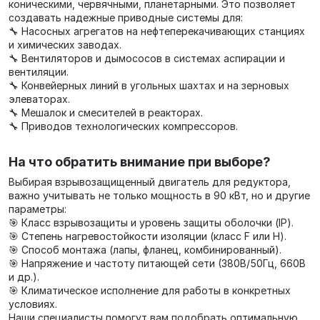
коническими, червячными, планетарными. Это позволяет
создавать надежные приводные системы для:
🔧 Насосных агрегатов на нефтеперекачивающих станциях
и химических заводах.
🔧 Вентиляторов и дымососов в системах аспирации и
вентиляции.
🔧 Конвейерных линий в угольных шахтах и на зерновых
элеваторах.
🔧 Мешалок и смесителей в реакторах.
🔧 Приводов технологических компрессоров.
На что обратить внимание при выборе?
Выбирая взрывозащищенный двигатель для редуктора,
важно учитывать не только мощность в 90 кВт, но и другие
параметры:
🎯 Класс взрывозащиты и уровень защиты оболочки (IP).
🎯 Степень нагревостойкости изоляции (класс F или H).
🎯 Способ монтажа (лапы, фланец, комбинированный).
🎯 Напряжение и частоту питающей сети (380В/50Гц, 660В
и др.).
🎯 Климатическое исполнение для работы в конкретных
условиях.
Наши специалисты помогут вам подобрать оптимальную