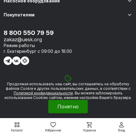
Насосное оборудование
Покупателям
8 800 550 79 59
zakaz@uesk.org
Режим работы
г. Екатеринбург с 09:00 до 18:00
Продолжая использовать наш сайт, вы соглашаетесь на обработку
© 2026 «УЭСК-ТЕХНОЛОГИИ»
файлов Сookie и других пользовательских данных, в соответствии с
Политикой конфиденциальности
. Вы можете заблокировать
использование Cookies сайтом, изменив настройки Вашего браузера.
Политика обработки персональных данных
Понятно
Сделано в
Framelink
Каталог
Избранное
Корзина
Вход