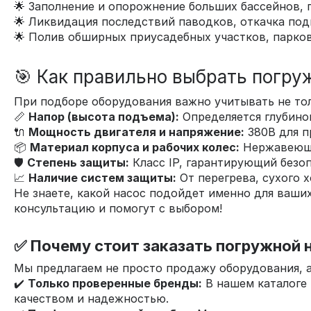
🌟 Заполнение и опорожнение больших бассейнов, 
🌟 Ликвидация последствий паводков, откачка под
🌟 Полив обширных приусадебных участков, парков
🎯 Как правильно выбрать погруж
При подборе оборудования важно учитывать не то
📏
Напор (высота подъема):
Определяется глубино
🔌
Мощность двигателя и напряжение:
380В для п
📦
Материал корпуса и рабочих колес:
Нержавеющая
🛡️
Степень защиты:
Класс IP, гарантирующий безо
📈
Наличие систем защиты:
От перегрева, сухого х
Не знаете, какой насос подойдет именно для ваши
консультацию и помогут с выбором!
✅ Почему стоит
заказать
погружной н
Мы предлагаем не просто продажу оборудования, 
✔️
Только проверенные бренды:
В нашем каталоге
качеством и надежностью.