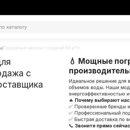
ы
/
Погружные насосы с подачей 65 м³/ч
для
💧 Мощные пог
производитель
одажа с
Идеальное решение для 
оставщика
объемов воды. Наши мод
энергоэффективностью и
🔥
Почему выбирают нас
✅ Проверенные бренды и
✅ Профессиональный под
✅ Быстрая доставка по в
📞
Звоните прямо сейча