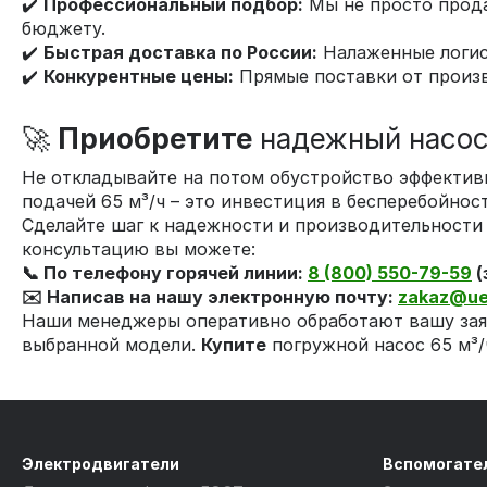
✔️
Профессиональный подбор:
Мы не просто прода
бюджету.
✔️
Быстрая доставка по России:
Налаженные логис
✔️
Конкурентные цены:
Прямые поставки от произв
🚀
Приобретите
надежный насос 
Не откладывайте на потом обустройство эффектив
подачей 65 м³/ч – это инвестиция в бесперебойнос
Сделайте шаг к надежности и производительности 
консультацию вы можете:
📞 По телефону горячей линии:
8 (800) 550-79-59
(
✉️ Написав на нашу электронную почту:
zakaz@ue
Наши менеджеры оперативно обработают вашу зая
выбранной модели.
Купите
погружной насос 65 м³/
Электродвигатели
Вспомогате