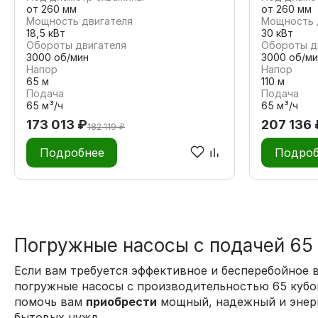
от 260 мм
от 260 мм
Мощность двигателя
Мощность 
18,5 кВт
30 кВт
Обороты двигателя
Обороты д
3000 об/мин
3000 об/ми
Напор
Напор
65 м
110 м
Подача
Подача
65 м³/ч
65 м³/ч
173 013 ₽
207 136 
182 119 ₽
Подробнее
Подроб
Погружные насосы с подачей 65
Если вам требуется эффективное и бесперебойное
погружные насосы с производительностью 65 кубоме
помочь вам
приобрести
мощный, надежный и энерг
бытовых нужд.