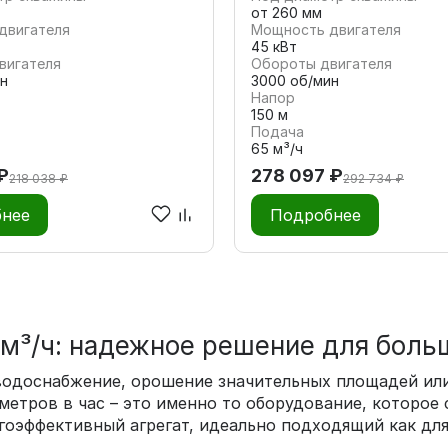
от 260 мм
двигателя
Мощность двигателя
45 кВт
вигателя
Обороты двигателя
н
3000 об/мин
Напор
150 м
Подача
65 м³/ч
₽
278 097 ₽
218 038 ₽
292 734 ₽
нее
Подробнее
 м³/ч: надежное решение для бол
 водоснабжение, орошение значительных площадей ил
тров в час – это именно то оборудование, которое с
оэффективный агрегат, идеально подходящий как для