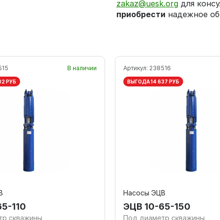
zakaz@uesk.org
для консу
приобрести
надежное об
515
В наличии
Артикул:
238516
02 РУБ
ВЫГОДА 14 637 РУБ
В
Насосы ЭЦВ
65-110
ЭЦВ 10-65-150
тр скважины
Под диаметр скважины