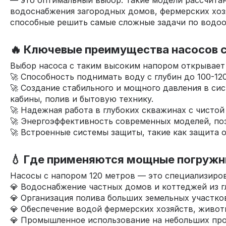
— это оптимальный выбор. Такие модели рассчитан
водоснабжения загородных домов, фермерских хоз
способные решить самые сложные задачи по водо
🔥 Ключевые преимущества насосов с
Выбор насоса с таким высоким напором открывает
🚀 Способность поднимать воду с глубин до 100-12
🚀 Создание стабильного и мощного давления в си
кабины, полив и бытовую технику.
🚀 Надежная работа в глубоких скважинах с чистой
🚀 Энергоэффективность современных моделей, по
🚀 Встроенные системы защиты, такие как защита 
💧 Где применяются мощные погружн
Насосы с напором 120 метров — это специализиров
💎 Водоснабжение частных домов и коттеджей из г
💎 Организация полива больших земельных участко
💎 Обеспечение водой фермерских хозяйств, живот
💎 Промышленное использование на небольших прои