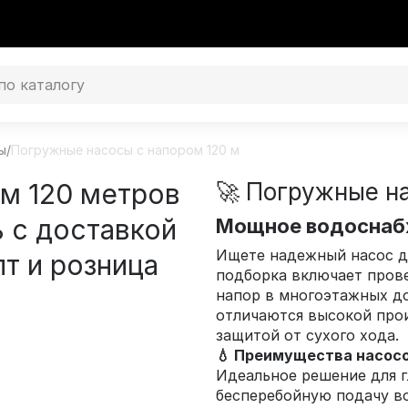
ы
/
Погружные насосы с напором 120 м
м 120 метров
🚀 Погружные н
ь с доставкой
Мощное водоснабж
Ищете надежный насос д
т и розница
подборка включает пров
напор в многоэтажных до
отличаются высокой про
защитой от сухого хода.
💧 Преимущества насосо
Идеальное решение для 
бесперебойную подачу в