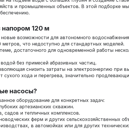
ы на подъем воды с больших глубин и создание стаб
яйств и промышленных объектов. В этой подборке мы
обеспечению.
 напором 120 м
 новые возможности для автономного водоснабжения
0 метров, что недоступно для стандартных моделей.
стеме, достаточного для одновременной работы неск
 водой без примесей абразивных частиц.
зволяющая снизить затраты на электроэнергию при в
от сухого хода и перегрева, значительно продлевающ
ые насосы?
анное оборудование для конкретных задач:
лубоких артезианских скважин.
в, садов и тепличных комплексов.
новодческих ферм и других сельскохозяйственных об
зводствах, в автомойках или для других технически