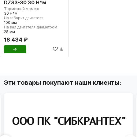
DZS3-30 30 Н*м
Тормозной момент
30 Н*м
На габарит двигателя
100 мм
На вал двигателя диаметром
28 мм
18 434 ₽
Эти товары покупают наши клиенты: