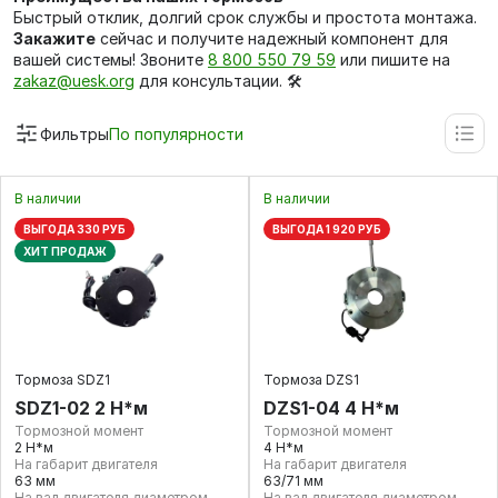
Быстрый отклик, долгий срок службы и простота монтажа.
Закажите
сейчас и получите надежный компонент для
вашей системы! Звоните
8 800 550 79 59
или пишите на
zakaz@uesk.org
для консультации. 🛠️
Фильтры
По популярности
В наличии
В наличии
ВЫГОДА 330 РУБ
ВЫГОДА 1 920 РУБ
ХИТ ПРОДАЖ
Тормоза SDZ1
Тормоза DZS1
SDZ1-02 2 Н*м
DZS1-04 4 Н*м
Тормозной момент
Тормозной момент
2 Н*м
4 Н*м
На габарит двигателя
На габарит двигателя
63 мм
63/71 мм
На вал двигателя диаметром
На вал двигателя диаметром