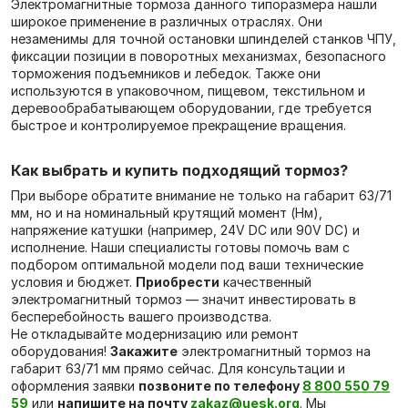
Электромагнитные тормоза данного типоразмера нашли
широкое применение в различных отраслях. Они
незаменимы для точной остановки шпинделей станков ЧПУ,
фиксации позиции в поворотных механизмах, безопасного
торможения подъемников и лебедок. Также они
используются в упаковочном, пищевом, текстильном и
деревообрабатывающем оборудовании, где требуется
быстрое и контролируемое прекращение вращения.
Как выбрать и купить подходящий тормоз?
При выборе обратите внимание не только на габарит 63/71
мм, но и на номинальный крутящий момент (Нм),
напряжение катушки (например, 24V DC или 90V DC) и
исполнение. Наши специалисты готовы помочь вам с
подбором оптимальной модели под ваши технические
условия и бюджет.
Приобрести
качественный
электромагнитный тормоз — значит инвестировать в
бесперебойность вашего производства.
Не откладывайте модернизацию или ремонт
оборудования!
Закажите
электромагнитный тормоз на
габарит 63/71 мм прямо сейчас. Для консультации и
оформления заявки
позвоните по телефону
8 800 550 79
59
или
напишите на почту
zakaz@uesk.org
. Мы