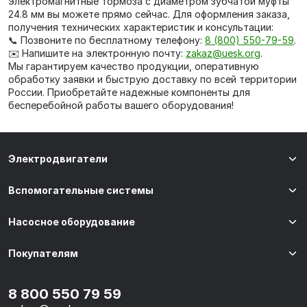
электромагнитные тормоза с диаметром зубчатой муфты
24.8 мм вы можете прямо сейчас. Для оформления заказа,
получения технических характеристик и консультации:
📞 Позвоните по бесплатному телефону:
8 (800) 550-79-59
.
✉️ Напишите на электронную почту:
zakaz@uesk.org
.
Мы гарантируем качество продукции, оперативную
обработку заявки и быструю доставку по всей территории
России. Приобретайте надежные компоненты для
бесперебойной работы вашего оборудования!
Электродвигатели
Вспомогательные системы
Насосное оборудование
Покупателям
8 800 550 79 59