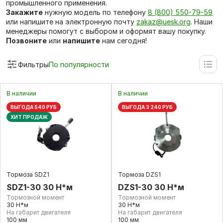
промышленного применения.
Закажите
нужную модель по телефону
8 (800) 550-79-59
или напишите на электронную почту
zakaz@uesk.org
. Наши
менеджеры помогут с выбором и оформят вашу покупку.
Позвоните
или
напишите
нам сегодня!
Фильтры
По популярности
В наличии
В наличии
ВЫГОДА 540 РУБ
ВЫГОДА 3 240 РУБ
ХИТ ПРОДАЖ
Тормоза SDZ1
Тормоза DZS1
SDZ1-30 30 Н*м
DZS1-30 30 Н*м
Тормозной момент
Тормозной момент
30 Н*м
30 Н*м
На габарит двигателя
На габарит двигателя
100 мм
100 мм