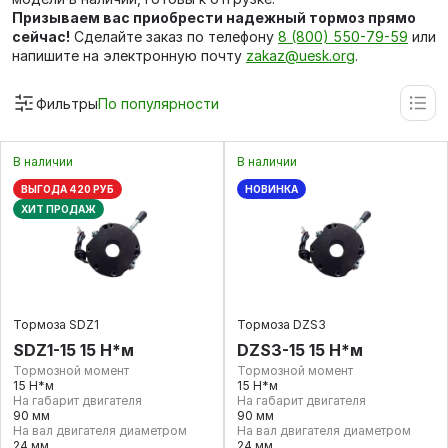
Призываем вас приобрести надежный тормоз прямо
сейчас!
Сделайте заказ по телефону
8 (800) 550-79-59
или
напишите на электронную почту
zakaz@uesk.org
.
Фильтры
По популярности
В наличии
В наличии
ВЫГОДА 420 РУБ
НОВИНКА
ХИТ ПРОДАЖ
Тормоза SDZ1
Тормоза DZS3
SDZ1-15 15 Н*м
DZS3-15 15 Н*м
Тормозной момент
Тормозной момент
15 Н*м
15 Н*м
На габарит двигателя
На габарит двигателя
90 мм
90 мм
На вал двигателя диаметром
На вал двигателя диаметром
24 мм
24 мм