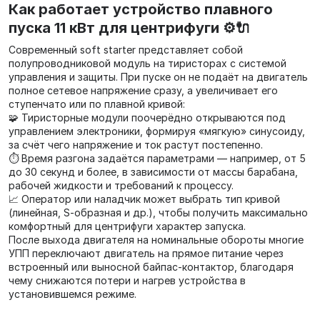
Как работает устройство плавного
пуска 11 кВт для центрифуги ⚙️🔌
Современный soft starter представляет собой
полупроводниковой модуль на тиристорах с системой
управления и защиты. При пуске он не подаёт на двигатель
полное сетевое напряжение сразу, а увеличивает его
ступенчато или по плавной кривой:
🧩 Тиристорные модули поочерёдно открываются под
управлением электроники, формируя «мягкую» синусоиду,
за счёт чего напряжение и ток растут постепенно.
⏱ Время разгона задаётся параметрами — например, от 5
до 30 секунд и более, в зависимости от массы барабана,
рабочей жидкости и требований к процессу.
📈 Оператор или наладчик может выбрать тип кривой
(линейная, S‑образная и др.), чтобы получить максимально
комфортный для центрифуги характер запуска.
После выхода двигателя на номинальные обороты многие
УПП переключают двигатель на прямое питание через
встроенный или выносной байпас‑контактор, благодаря
чему снижаются потери и нагрев устройства в
установившемся режиме.