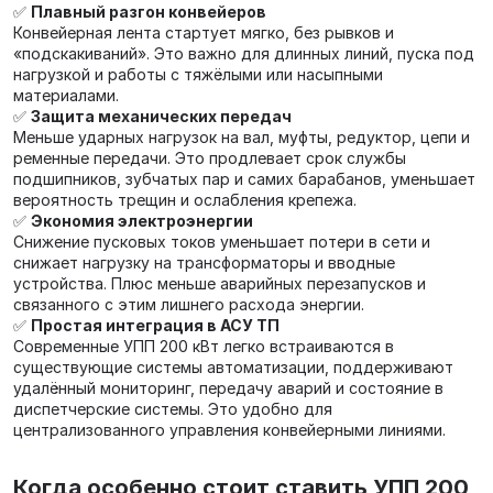
✅
Плавный разгон конвейеров
Конвейерная лента стартует мягко, без рывков и
«подскакиваний». Это важно для длинных линий, пуска под
нагрузкой и работы с тяжёлыми или насыпными
материалами.
✅
Защита механических передач
Меньше ударных нагрузок на вал, муфты, редуктор, цепи и
ременные передачи. Это продлевает срок службы
подшипников, зубчатых пар и самих барабанов, уменьшает
вероятность трещин и ослабления крепежа.
✅
Экономия электроэнергии
Снижение пусковых токов уменьшает потери в сети и
снижает нагрузку на трансформаторы и вводные
устройства. Плюс меньше аварийных перезапусков и
связанного с этим лишнего расхода энергии.
✅
Простая интеграция в АСУ ТП
Современные УПП 200 кВт легко встраиваются в
существующие системы автоматизации, поддерживают
удалённый мониторинг, передачу аварий и состояние в
диспетчерские системы. Это удобно для
централизованного управления конвейерными линиями.
Когда особенно стоит ставить УПП 200