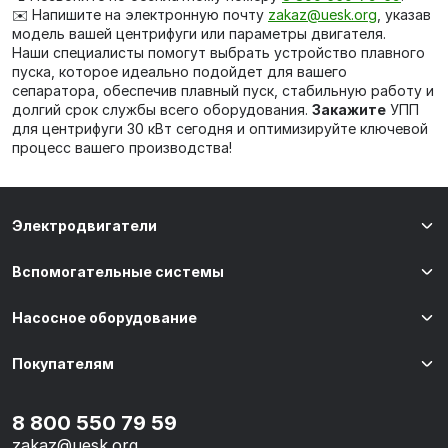
✉️ Напишите на электронную почту
zakaz@uesk.org
, указав
модель вашей центрифуги или параметры двигателя.
Наши специалисты помогут выбрать устройство плавного
пуска, которое идеально подойдет для вашего
сепаратора, обеспечив плавный пуск, стабильную работу и
долгий срок службы всего оборудования.
Закажите
УПП
для центрифуги 30 кВт сегодня и оптимизируйте ключевой
процесс вашего производства!
Электродвигатели
Вспомогательные системы
Насосное оборудование
Покупателям
8 800 550 79 59
zakaz@uesk.org