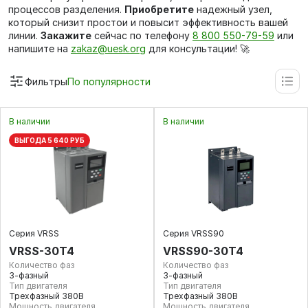
процессов разделения.
Приобретите
надежный узел,
который снизит простои и повысит эффективность вашей
линии.
Закажите
сейчас по телефону
8 800 550-79-59
или
напишите на
zakaz@uesk.org
для консультации! 🚀
Фильтры
По популярности
В наличии
В наличии
ВЫГОДА 5 640 РУБ
Серия VRSS
Серия VRSS90
VRSS-30T4
VRSS90-30T4
Количество фаз
Количество фаз
3-фазный
3-фазный
Тип двигателя
Тип двигателя
Трехфазный 380В
Трехфазный 380В
Мощность двигателя
Мощность двигателя