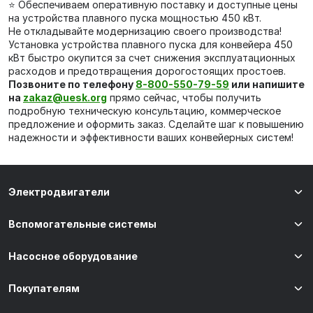
⭐ Обеспечиваем оперативную поставку и доступные цены
на устройства плавного пуска мощностью 450 кВт.
Не откладывайте модернизацию своего производства!
Установка устройства плавного пуска для конвейера 450
кВт быстро окупится за счет снижения эксплуатационных
расходов и предотвращения дорогостоящих простоев.
Позвоните по телефону
8-800-550-79-59
или напишите
на
zakaz@uesk.org
прямо сейчас, чтобы получить
подробную техническую консультацию, коммерческое
предложение и оформить заказ. Сделайте шаг к повышению
надежности и эффективности ваших конвейерных систем!
Электродвигатели
Вспомогательные системы
Насосное оборудование
Покупателям