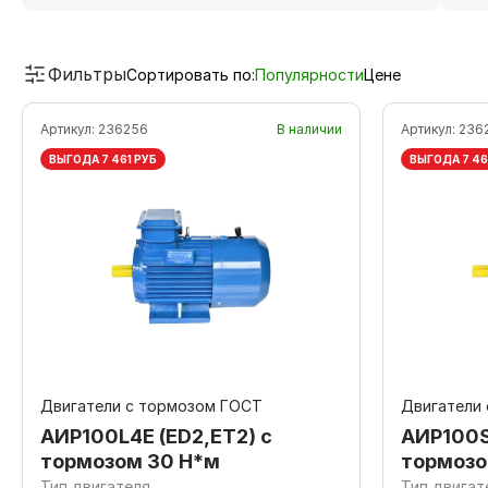
Фильтры
Сортировать по:
Популярности
Цене
Артикул:
236256
В наличии
Артикул:
236
ВЫГОДА 7 461 РУБ
ВЫГОДА 7 46
Двигатели с тормозом ГОСТ
Двигатели
АИР100L4E (ED2,ET2) с
АИР100S
тормозом 30 Н*м
тормозо
Тип двигателя
Тип двигат