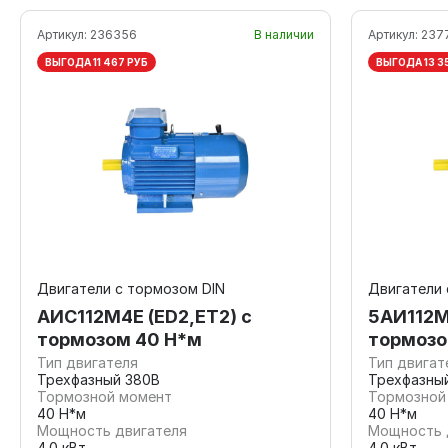
Артикул:
236356
В наличии
Артикул:
237
ВЫГОДА 11 467 РУБ
ВЫГОДА 13 3
Двигатели с тормозом DIN
Двигатели
АИС112М4Е (ED2,ET2) с
5АИ112М
тормозом 40 Н*м
тормозо
Тип двигателя
Тип двигат
Трехфазный 380В
Трехфазны
Тормозной момент
Тормозной
40 Н*м
40 Н*м
Мощность двигателя
Мощность 
4.0 кВт
4.0 кВт