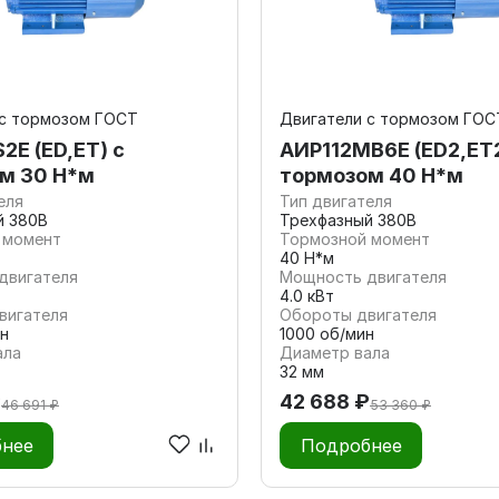
 с тормозом ГОСТ
Двигатели с тормозом ГОС
2E (ED,ET) с
АИР112МВ6E (ED2,ET2
м 30 Н*м
тормозом 40 Н*м
еля
Тип двигателя
й 380В
Трехфазный 380В
 момент
Тормозной момент
40 Н*м
двигателя
Мощность двигателя
4.0 кВт
вигателя
Обороты двигателя
н
1000 об/мин
ала
Диаметр вала
32 мм
₽
42 688 ₽
46 691 ₽
53 360 ₽
нее
Подробнее