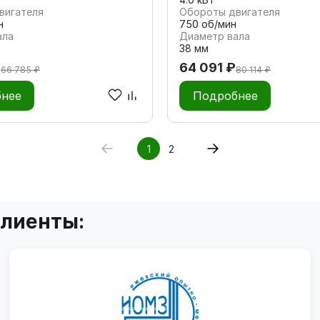
вигателя
Обороты двигателя
н
750 об/мин
ала
Диаметр вала
38 мм
₽
64 091 ₽
66 785 ₽
80 114 ₽
нее
Подробнее
1
2
клиенты: