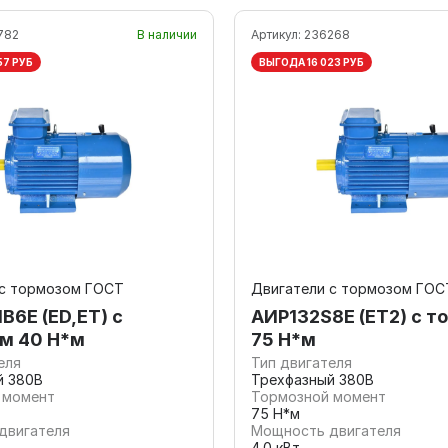
782
В наличии
Артикул:
236268
57 РУБ
ВЫГОДА 16 023 РУБ
 с тормозом ГОСТ
Двигатели с тормозом ГОС
В6E (ED,ET) с
АИР132S8E (ET2) с т
м 40 Н*м
75 Н*м
еля
Тип двигателя
й 380В
Трехфазный 380В
 момент
Тормозной момент
75 Н*м
двигателя
Мощность двигателя
4.0 кВт