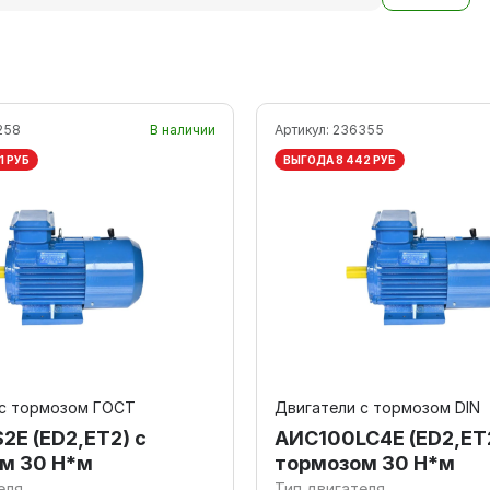
258
В наличии
Артикул:
236355
1 РУБ
ВЫГОДА 8 442 РУБ
 с тормозом ГОСТ
Двигатели с тормозом DIN
2E (ED2,ET2) с
AИC100LC4Е (ED2,ET2
м 30 Н*м
тормозом 30 Н*м
еля
Тип двигателя