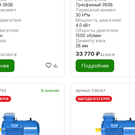
й 380В
Трехфазный 380В
 момент
Тормозной момент
30 Н*м
двигателя
Мощность двигателя
4.0 кВт
вигателя
Обороты двигателя
н
1500 об/мин
ала
Диаметр вала
28 мм
₽
33 770 ₽
37 307 ₽
42 212 ₽
нее
Подробнее
793
В наличии
Артикул:
236247
8 РУБ
ВЫГОДА 10 672 РУБ