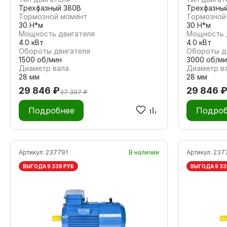
Трехфазный 380В
Трехфазны
Тормозной момент
Тормозной
30 Н*м
30 Н*м
Мощность двигателя
Мощность 
4.0 кВт
4.0 кВт
Обороты двигателя
Обороты д
1500 об/мин
3000 об/ми
Диаметр вала
Диаметр в
28 мм
28 мм
29 846 ₽
29 846 
37 307 ₽
Подробнее
Подроб
Артикул:
237791
В наличии
Артикул:
237
ВЫГОДА 9 338 РУБ
ВЫГОДА 9 33