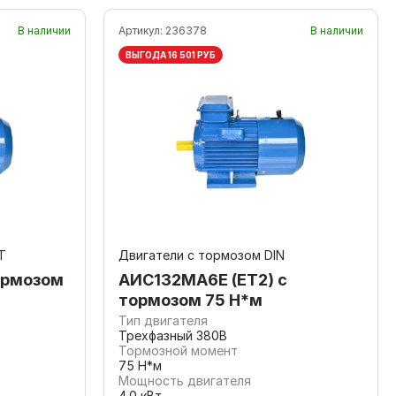
В наличии
Артикул:
236378
В наличии
ВЫГОДА 16 501 РУБ
Т
Двигатели с тормозом DIN
ормозом
АИС132МА6Е (ET2) с
тормозом 75 Н*м
Тип двигателя
Трехфазный 380В
Тормозной момент
75 Н*м
Мощность двигателя
4.0 кВт