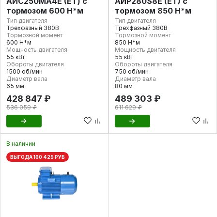
АИС250МА4Е (ET) с
АИР280S8E (ET) с
тормозом 600 Н*м
тормозом 850 Н*м
Тип двигателя
Тип двигателя
Трехфазный 380В
Трехфазный 380В
Тормозной момент
Тормозной момент
600 Н*м
850 Н*м
Мощность двигателя
Мощность двигателя
55 кВт
55 кВт
Обороты двигателя
Обороты двигателя
1500 об/мин
750 об/мин
Диаметр вала
Диаметр вала
65 мм
80 мм
428 847 ₽
489 303 ₽
536 059 ₽
611 629 ₽
В наличии
ВЫГОДА 160 425 РУБ