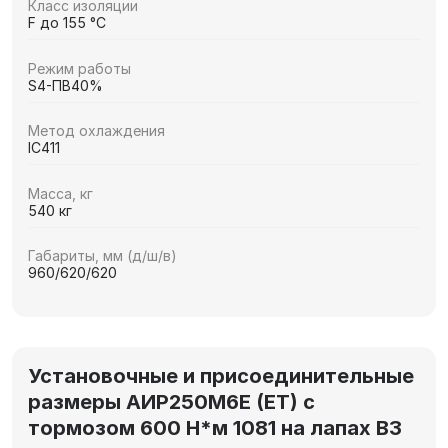
Класс изоляции
F до 155 °C
Режим работы
S4-ПВ40%
Метод охлаждения
IC411
Масса, кг
540 кг
Габариты, мм (д/ш/в)
960/620/620
Установочные и присоединительные
размеры АИР250М6E (ET) с
тормозом 600 Н*м 1081 на лапах В3