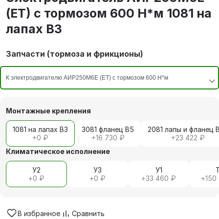
(ET) с тормозом 600 Н*м 1081 на
лапах В3
Запчасти (тормоза и фрикционы)
Монтажные крепления
1081 на лапах В3
3081 фланец В5
2081 лапы и фланец 
+
0 ₽
+
16 730 ₽
+
23 422 ₽
Климатическое исполнение
У2
У3
У1
+
0 ₽
+
0 ₽
+
33 460 ₽
+
150
В избранное
Сравнить