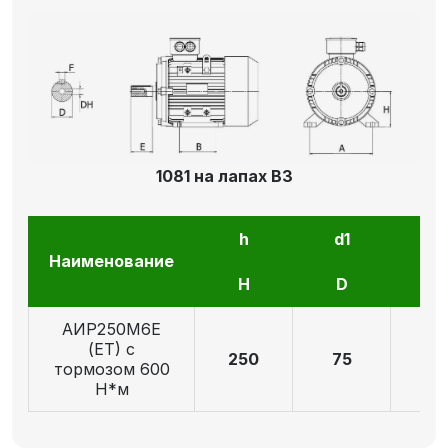
1081 на лапах В3
h
d1
l1
Наименование
H
D
E
АИР250М6E
(ET) с
250
75
14
тормозом 600
Н*м