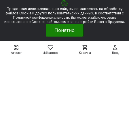
Продолжая использовать наш сайт, вы соглашаетесь на обработку
файлов Сookie и других пользовательских данных, в соответствии с
Политикой конфиденциальности
. Вы можете заблокировать
использование Cookies сайтом, изменив настройки Вашего браузера.
Понятно
Каталог
Избранное
Корзина
Вход
Двигатели с тормозом
Двигатели с тормозом
ГОСТ
ГОСТ
АИР63А6E (ED2,ET2) с
АИР63В6E (ED2,ET2) с
тормозом 2 Н*м
тормозом 2 Н*м
14 971 ₽
15 287 ₽
18 714 ₽
19 109 ₽
Подробнее
Подробнее