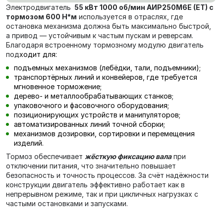
Электродвигатель
55 кВт 1000 об/мин АИР250М6E (ET) с
тормозом 600 Н*м
используется в отраслях, где
остановка механизма должна быть максимально быстрой,
а привод — устойчивым к частым пускам и реверсам.
Благодаря встроенному тормозному модулю двигатель
под
ходит для:
подъемных механизмов (лебёдки, тали, подъемники);
транспортёрных линий и конвейеров, где требуется
мгновенное торможение;
дерево- и металлообрабатывающих станков;
упаковочного и фасовочного оборудования;
позиционирующих устройств и манипуляторов;
автоматизированных линий точной сборки;
механизмов дозировки, сортировки и перемещения
изделий.
Тормоз обеспечивает
жёсткую фиксацию вала
при
отключении питания, что значительно повышает
безопасность и точность процессов. За счёт надёжности
конструкции двигатель эффективно работает как в
непрерывном режиме, так и при цикличных нагрузках с
частыми остановками и запусками.