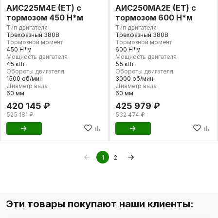
АИС225М4Е (ET) с
АИС250МА2Е (ET) с
тормозом 450 Н*м
тормозом 600 Н*м
Тип двигателя
Тип двигателя
Трехфазный 380В
Трехфазный 380В
Тормозной момент
Тормозной момент
450 Н*м
600 Н*м
Мощность двигателя
Мощность двигателя
45 кВт
55 кВт
Обороты двигателя
Обороты двигателя
1500 об/мин
3000 об/мин
Диаметр вала
Диаметр вала
60 мм
60 мм
420 145 ₽
425 979 ₽
525 181 ₽
532 474 ₽
1
2
Эти товары покупают наши клиенты: