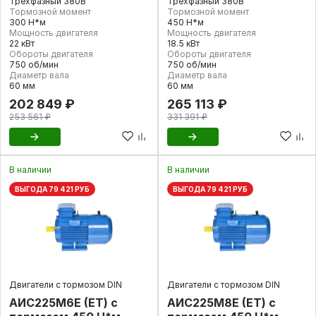
Трехфазный 380В
Трехфазный 380В
Тормозной момент
Тормозной момент
300 Н*м
450 Н*м
Мощность двигателя
Мощность двигателя
22 кВт
18.5 кВт
Обороты двигателя
Обороты двигателя
750 об/мин
750 об/мин
Диаметр вала
Диаметр вала
60 мм
60 мм
202 849 ₽
265 113 ₽
253 561 ₽
331 391 ₽
В наличии
В наличии
ВЫГОДА 79 421 РУБ
ВЫГОДА 79 421 РУБ
Двигатели с тормозом DIN
Двигатели с тормозом DIN
АИС225М6Е (ET) с
АИС225М8Е (ET) с