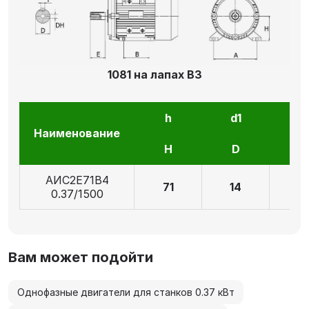
1081 на лапах В3
h
d1
l1
Наименование
H
D
E
АИС2Е71В4
71
14
3
0.37/1500
Вам может подойти
Однофазные двигатели для станков 0.37 кВт