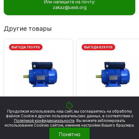
Или напишите на почту:
zakaz@uesk.org
Другие товары
ВЫГОДА 793 РУБ
ВЫГОДА 829 РУБ
Продолжая использовать наш сайт, вы соглашаетесь на обработку
Электродвигатели АИС2Е
Электродвигатели АИС2Е
файлов Сookie и других пользовательских данных, в соответствии с
Политикой конфиденциальности
. Вы можете заблокировать
DIN
DIN
использование Cookies сайтом, изменив настройки Вашего браузера.
АИС2Е63А2 0.18/3000
АИС2Е63В2 0.25/3000
Понятно
4 496 ₽
4 697 ₽