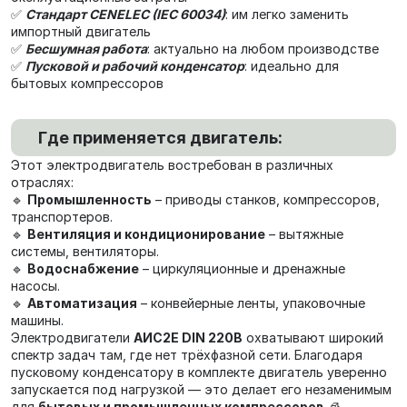
✅
Стандарт CENELEC (IEC 60034)
: им легко заменить
импортный двигатель
✅
Бесшумная работа
: актуально на любом производстве
✅
Пусковой и рабочий конденсатор
: идеально для
бытовых компрессоров
Где применяется двигатель:
Этот электродвигатель востребован в различных
отраслях:
🔹
Промышленность
– приводы станков, компрессоров,
транспортеров.
🔹
Вентиляция и кондиционирование
– вытяжные
системы, вентиляторы.
🔹
Водоснабжение
– циркуляционные и дренажные
насосы.
🔹
Автоматизация
– конвейерные ленты, упаковочные
машины.
Электродвигатели
АИС2Е DIN 220В
охватывают широкий
спектр задач там, где нет трёхфазной сети. Благодаря
пусковому конденсатору в комплекте двигатель уверенно
запускается под нагрузкой — это делает его незаменимым
для
бытовых и промышленных компрессоров
🧊,