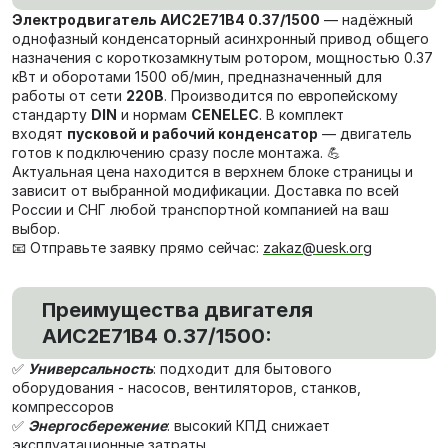
Электродвигатель АИС2Е71В4 0.37/1500
— надёжный
однофазный конденсаторный асинхронный привод общего
назначения с короткозамкнутым ротором, мощностью 0.37
кВт и оборотами 1500 об/мин, предназначенный для
работы от сети
220В
. Производится по европейскому
стандарту
DIN
и нормам
CENELEC
. В комплект
входят
пусковой и рабочий конденсатор
— двигатель
готов к подключению сразу после монтажа. 💪
Актуальная цена находится в верхнем блоке страницы и
зависит от выбранной модификации. Доставка по всей
России и СНГ любой транспортной компанией на ваш
выбор.
📧 Отправьте заявку прямо сейчас:
zakaz@uesk.org
Преимущества двигателя
АИС2Е71В4 0.37/1500:
✅
Универсальность
: подходит для бытового
оборудования - насосов, вентиляторов, станков,
компрессоров
✅
Энергосбережение
: высокий КПД снижает
эксплуатационные затраты