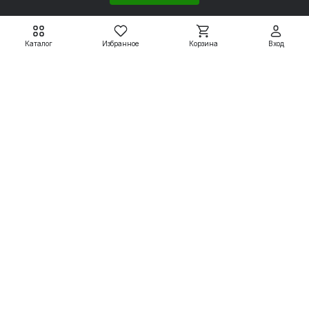
5 289 ₽
5 526 ₽
Подробнее
Подробнее
Каталог
Избранное
Корзина
Вход
Электродвигатели
Вспомогательные системы
Насосное оборудование
Покупателям
8 800 550 79 59
zakaz@uesk.org
Режим работы
г. Екатеринбург с 09:00 до 18:00