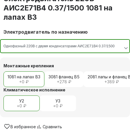
АИС2Е71В4 0.37/1500 1081 на
лапах В3
Электродвигатель по назначению
Монтажные крепления
1081 на лапах В3
3081 фланец В5
2081 лапы и фланец 
+
0 ₽
+
278 ₽
+
389 ₽
Климатическое исполнение
У2
У3
+
0 ₽
+
0 ₽
В избранное
Сравнить