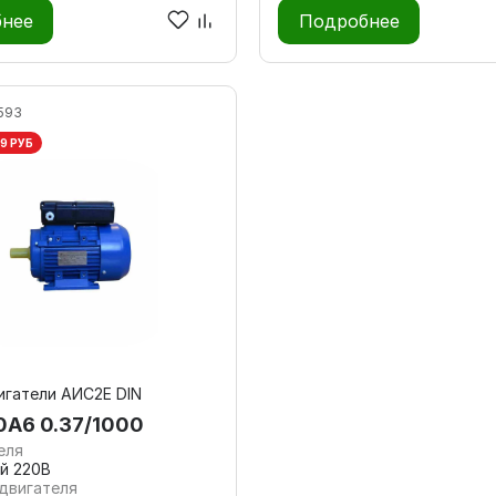
нее
Подробнее
593
9 РУБ
гатели АИС2Е DIN
А6 0.37/1000
еля
й 220В
двигателя