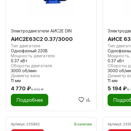
Электродвигатели АИС2Е DIN
Электродви
АИС2Е63С2 0.37/3000
АИСЕ 63
Тип двигателя
Тип двигат
Однофазный 220В
Однофазны
Мощность двигателя
Мощность 
0.37 кВт
0.37 кВт
Обороты двигателя
Обороты д
3000 об/мин
3000 об/ми
Диаметр вала
Диаметр в
11 мм
11 мм
4 770 ₽
5 194 ₽
5 612 ₽
6 
Подробнее
Подроб
Артикул:
235862
В наличии
Артикул:
235