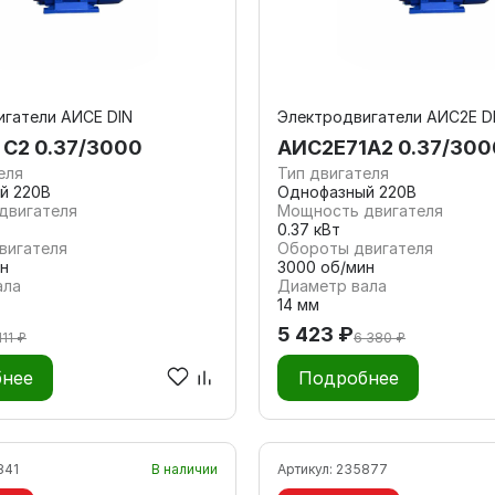
гатели АИСЕ DIN
Электродвигатели АИС2Е D
 С2 0.37/3000
АИС2Е71А2 0.37/300
еля
Тип двигателя
й 220В
Однофазный 220В
двигателя
Мощность двигателя
0.37 кВт
вигателя
Обороты двигателя
н
3000 об/мин
ала
Диаметр вала
14 мм
5 423 ₽
111 ₽
6 380 ₽
нее
Подробнее
841
В наличии
Артикул:
235877