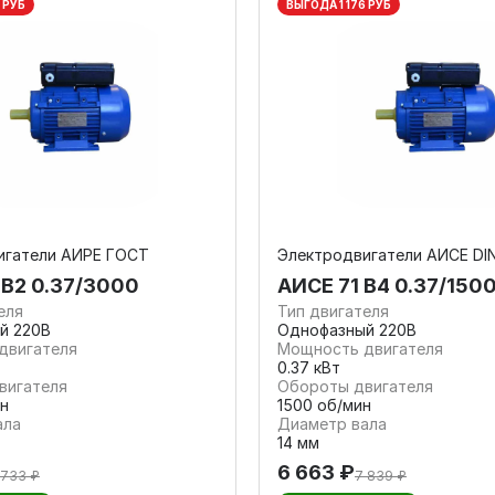
 РУБ
ВЫГОДА 1 176 РУБ
игатели АИРЕ ГОСТ
Электродвигатели АИСЕ DI
 В2 0.37/3000
АИСЕ 71 В4 0.37/150
еля
Тип двигателя
й 220В
Однофазный 220В
двигателя
Мощность двигателя
0.37 кВт
вигателя
Обороты двигателя
н
1500 об/мин
ала
Диаметр вала
14 мм
6 663 ₽
 733 ₽
7 839 ₽