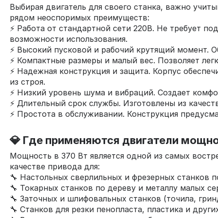
Выбирая двигатель для своего станка, важно учит
рядом неоспоримых преимуществ:
⚡ Работа от стандартной сети 220В. Не требует п
возможности использования.
⚡ Высокий пусковой и рабочий крутящий момент. Об
⚡ Компактные размеры и малый вес. Позволяет лег
⚡ Надежная конструкция и защита. Корпус обеспеч
из строя.
⚡ Низкий уровень шума и вибраций. Создает комфо
⚡ Длительный срок службы. Изготовлены из качест
⚡ Простота в обслуживании. Конструкция предусма
💎 Где применяются двигатели мощно
Мощность в 370 Вт является одной из самых востр
качестве привода для:
🔧 Настольных сверлильных и фрезерных станков по
🔧 Токарных станков по дереву и металлу малых се
🔧 Заточных и шлифовальных станков (точила, грин
🔧 Станков для резки пенопласта, пластика и други