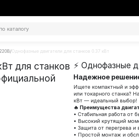
220В
/
Однофазные двигатели для станков 0.37 кВт
кВт для станков
⚡ Однофазные дв
 официальной
Надежное решени
Ищете компактный и эфф
или токарного станка? 
кВт — идеальный выбор!
🔥 Преимущества двига
• Стабильная работа от 
• Высокий крутящий моме
• Защита от перегрева и 
• Простой монтаж и обс