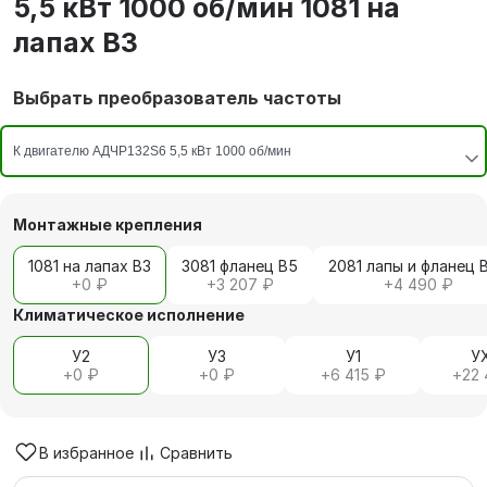
5,5 кВт 1000 об/мин 1081 на
лапах В3
Выбрать преобразователь частоты
Монтажные крепления
1081 на лапах В3
3081 фланец В5
2081 лапы и фланец 
+
0 ₽
+
3 207 ₽
+
4 490 ₽
Климатическое исполнение
У2
У3
У1
У
+
0 ₽
+
0 ₽
+
6 415 ₽
+
22 
В избранное
Сравнить