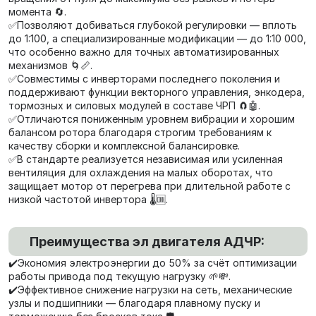
момента 🔄.
✅Позволяют добиваться глубокой регулировки — вплоть
до 1:100, а специализированные модификации — до 1:10 000,
что особенно важно для точных автоматизированных
механизмов 🌀📏.
✅Совместимы с инверторами последнего поколения и
поддерживают функции векторного управления, энкодера,
тормозных и силовых модулей в составе ЧРП 🧲🤖.
✅Отличаются пониженным уровнем вибрации и хорошим
балансом ротора благодаря строгим требованиям к
качеству сборки и комплексной балансировке.
✅В стандарте реализуется независимая или усиленная
вентиляция для охлаждения на малых оборотах, что
защищает мотор от перегрева при длительной работе с
низкой частотой инвертора 🌡️🆒.
Преимущества эл двигателя АДЧР:
✔️Экономия электроэнергии до 50% за счёт оптимизации
работы привода под текущую нагрузку 🌱💸.
✔️Эффективное снижение нагрузки на сеть, механические
узлы и подшипники — благодаря плавному пуску и