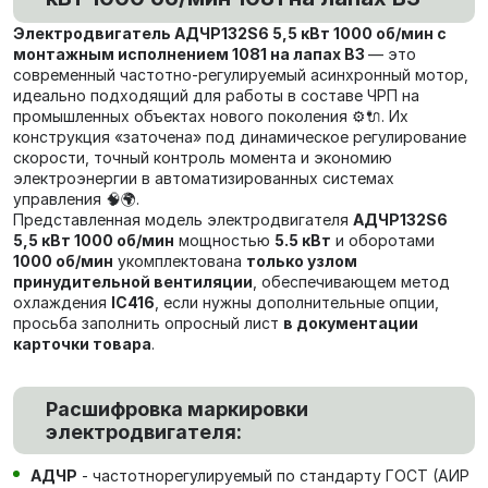
Электродвигатель АДЧР132S6 5,5 кВт 1000 об/мин с
монтажным исполнением 1081 на лапах В3
— это
современный частотно‑регулируемый асинхронный мотор,
идеально подходящий для работы в составе ЧРП на
промышленных объектах нового поколения ⚙️🔌. Их
конструкция «заточена» под динамическое регулирование
скорости, точный контроль момента и экономию
электроэнергии в автоматизированных системах
управления 🧠🌍.
Представленная модель электродвигателя
АДЧР132S6
5,5 кВт 1000 об/мин
мощностью
5.5 кВт
и оборотами
1000 об/мин
укомплектована
только узлом
принудительной вентиляции
, обеспечивающем метод
охлаждения
IC416
, если нужны дополнительные опции,
просьба заполнить опросный лист
в документации
карточки товара
.
Расшифровка маркировки
электродвигателя:
АДЧР
- частотнорегулируемый по стандарту ГОСТ (АИР