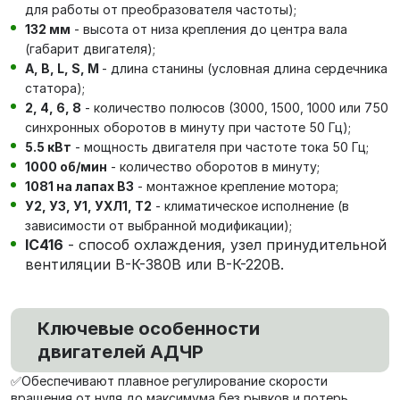
для работы от преобразователя частоты);
132 мм
- высота от низа крепления до центра вала
(габарит двигателя);
А, В, L, S, М
- длина станины (условная длина сердечника
статора);
2, 4, 6, 8
- количество полюсов (3000, 1500, 1000 или 750
синхронных оборотов в минуту при частоте 50 Гц);
5.5 кВт
- мощность двигателя при частоте тока 50 Гц;
1000 об/мин
- количество оборотов в минуту;
1081 на лапах В3
- монтажное крепление мотора;
У2, У3, У1, УХЛ1, Т2
- климатическое исполнение (в
зависимости от выбранной модификации);
IC416
- способ охлаждения, узел принудительной
вентиляции В-К-380В или В-К-220В.
Ключевые особенности
двигателей АДЧР
✅Обеспечивают плавное регулирование скорости
вращения от нуля до максимума без рывков и потерь