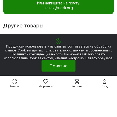
Или напишите на почту:
zakaz@uesk.org
Другие товары
Продолжая использовать наш сайт, вы соглашаетесь на обработку
файлов Сookie и других пользовательских данных, в соответствии с
Политикой конфиденциальности
. Вы можете заблокировать
использование Cookies сайтом, изменив настройки Вашего браузера.
Понятно
Каталог
Избранное
Корзина
Вход
Электродвигатели АДЧР
Электродвигатели АДЧР
АДЧР80А2 1,5 кВт
АДЧР80А4 1,1 кВт 1500
3000 об/мин
об/мин