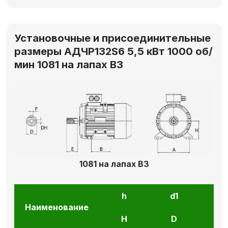
Установочные и присоединительные
размеры АДЧР132S6 5,5 кВт 1000 об/
мин 1081 на лапах В3
1081 на лапах В3
h
d1
l1
Наименование
H
D
E