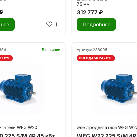
75 мм
 ₽
312 777 ₽
нее
Подробнее
884
В наличии
Артикул:
238005
37 РУБ
ВЫГОДА 50 242 РУБ
игатели WEG W20
Электродвигатели WEG W2
 225 S/M 4P 45 кВт
WEG W22 225 S/M 4P 