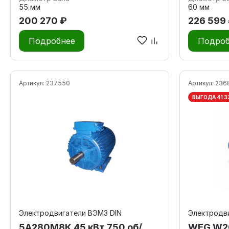
55 мм
60 мм
200 270 ₽
226 599
Подробнее
Подроб
Артикул:
237550
Артикул:
236
ВЫГОДА 41 3
Электродвигатели ВЭМЗ DIN
Электродв
5А280М8К 45 кВт 750 об/
WEG W20