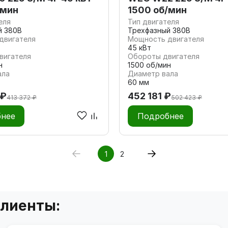
/мин
1500 об/мин
еля
Тип двигателя
й 380В
Трехфазный 380В
двигателя
Мощность двигателя
45 кВт
вигателя
Обороты двигателя
н
1500 об/мин
ала
Диаметр вала
60 мм
 ₽
452 181 ₽
413 372 ₽
502 423 ₽
нее
Подробнее
1
2
клиенты: