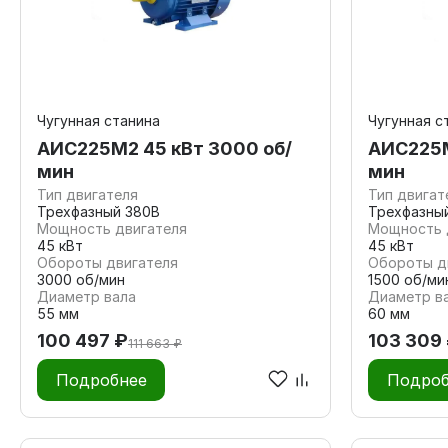
Чугунная станина
Чугунная с
АИС225М2 45 кВт 3000 об/
АИС225М
мин
мин
Тип двигателя
Тип двигат
Трехфазный 380В
Трехфазны
Мощность двигателя
Мощность 
45 кВт
45 кВт
Обороты двигателя
Обороты д
3000 об/мин
1500 об/ми
Диаметр вала
Диаметр в
55 мм
60 мм
100 497 ₽
103 309
111 663 ₽
Подробнее
Подроб