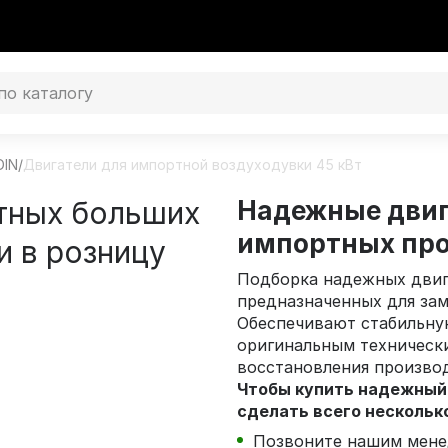
DIN
/
Двигатели для импортной воздуходувки 45 кВт
ртных больших
Надежные двиг
импортных пр
и в розницу
Подборка надежных двиг
предназначенных для за
Обеспечивают стабильну
оригинальным техническ
восстановления произво
Чтобы купить надежный
сделать всего нескольк
Позвоните нашим мене