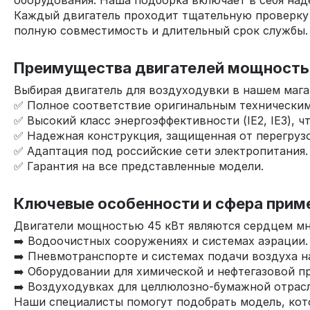
оборудования. Наша подборка включает в себя на
Каждый двигатель проходит тщательную проверку 
полную совместимость и длительный срок службы.
Преимущества двигателей мощностью
Выбирая двигатель для воздуходувки в нашем магаз
✅ Полное соответствие оригинальным техническим 
✅ Высокий класс энергоэффективности (IE2, IE3), 
✅ Надежная конструкция, защищенная от перегрузо
✅ Адаптация под российские сети электропитания.
✅ Гарантия на все представленные модели.
Ключевые особенности и сфера прим
Двигатели мощностью 45 кВт являются сердцем мн
➡️ Водоочистных сооружениях и системах аэрации.
➡️ Пневмотранспорте и системах подачи воздуха н
➡️ Оборудовании для химической и нефтегазовой 
➡️ Воздуходувках для целлюлозно-бумажной отрасл
Наши специалисты помогут подобрать модель, кото