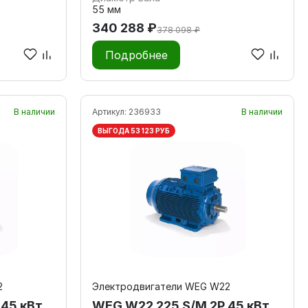
55 мм
340 288 ₽
378 098 ₽
Подробнее
В наличии
Артикул:
236933
В наличии
ВЫГОДА 53 123 РУБ
2
Электродвигатели WEG W22
45 кВт
WEG W22 225 S/M 2P 45 кВт