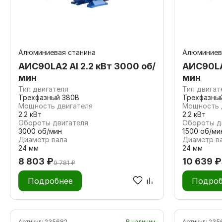
Алюминиевая станина
Алюминиев
АИС90LА2 Al 2.2 кВт 3000 об/
AИC90LA4
мин
мин
Тип двигателя
Тип двигат
Трехфазный 380В
Трехфазны
Мощность двигателя
Мощность 
2.2 кВт
2.2 кВт
Обороты двигателя
Обороты д
3000 об/мин
1500 об/ми
Диаметр вала
Диаметр в
24 мм
24 мм
8 803 ₽
10 639 ₽
9 781 ₽
Подробнее
Подроб
Артикул:
235682
В наличии
Артикул:
235