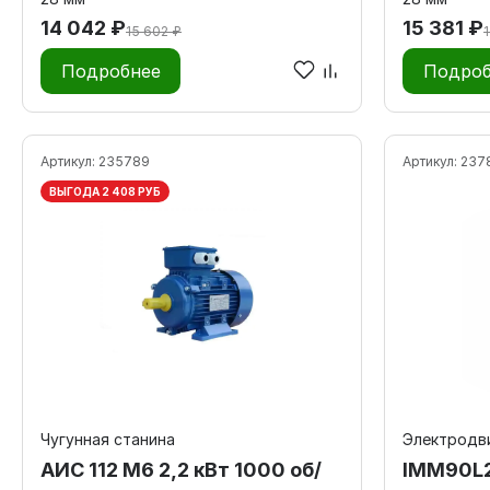
14 042 ₽
15 381 ₽
15 602 ₽
Подробнее
Подроб
Артикул:
235789
Артикул:
237
ВЫГОДА 2 408 РУБ
Чугунная станина
Электродви
АИС 112 М6 2,2 кВт 1000 об/
IMM90L2