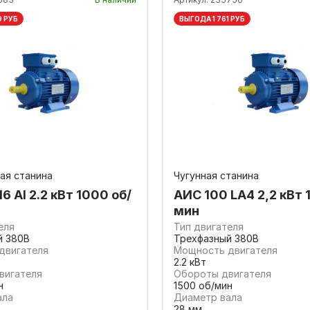
9 РУБ
ВЫГОДА 1 761 РУБ
ая станина
Чугунная станина
 Al 2.2 кВт 1000 об/
AИC 100 LA4 2,2 кВт 
мин
еля
Тип двигателя
й 380В
Трехфазный 380В
двигателя
Мощность двигателя
2.2 кВт
вигателя
Обороты двигателя
н
1500 об/мин
ала
Диаметр вала
28 мм