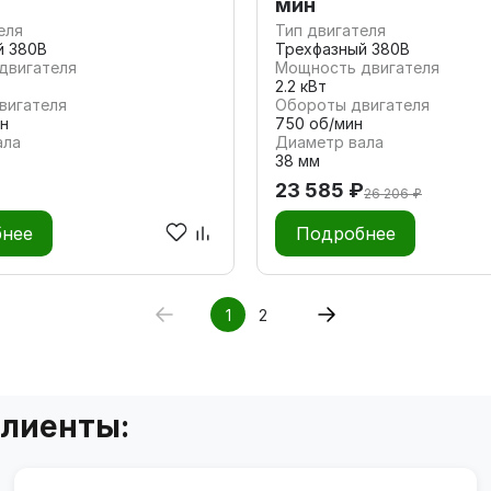
мин
еля
Тип двигателя
й 380В
Трехфазный 380В
двигателя
Мощность двигателя
2.2 кВт
вигателя
Обороты двигателя
н
750 об/мин
ала
Диаметр вала
38 мм
23 585 ₽
26 206 ₽
нее
Подробнее
1
2
клиенты: