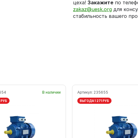
цеха!
Закажите
по теле
zakaz@uesk.org
для консу
стабильность вашего про
654
В наличии
Артикул:
235655
 РУБ
ВЫГОДА 1 271 РУБ