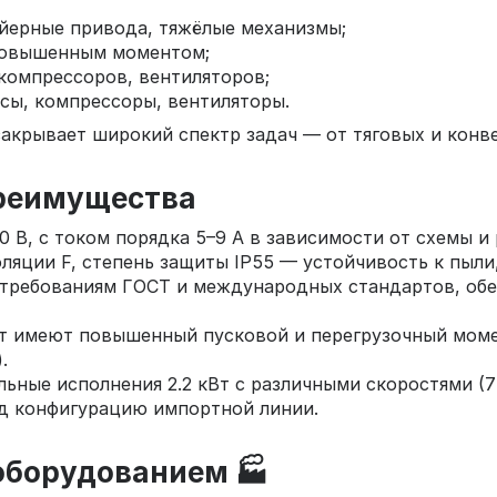
ейерные привода, тяжёлые механизмы;
 повышенным моментом;
компрессоров, вентиляторов;
сы, компрессоры, вентиляторы.
закрывает широкий спектр задач — от тяговых и кон
преимущества
0 В, с током порядка 5–9 А в зависимости от схемы и
оляции F, степень защиты IP55 — устойчивость к пыл
 требованиям ГОСТ и международных стандартов, об
кВт имеют повышенный пусковой и перегрузочный моме
.
ные исполнения 2.2 кВт с различными скоростями (750
од конфигурацию импортной линии.
оборудованием 🏭