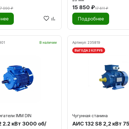
15 850 ₽
17 090 ₽
17 611 ₽
нее
Подробнее
801
В наличии
Артикул:
235819
ВЫГОДА 2 621 РУБ
гатели IMM DIN
Чугунная станина
 2.2 кВт 3000 об/
AИC 132 S8 2,2 кВт 7