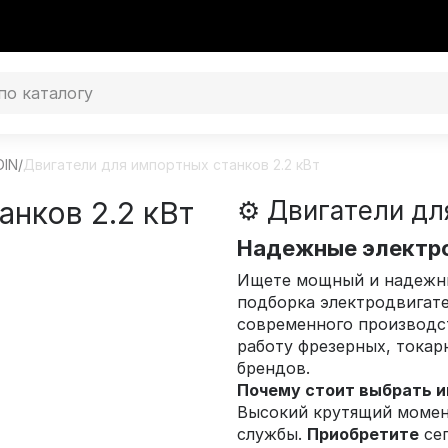
DIN
/
Двигатели для импортных станков 2.2 кВт
анков 2.2 кВт
⚙️ Двигатели дл
Надежные электр
Ищете мощный и надежны
подборка электродвига
современного производс
работу фрезерных, тока
брендов.
Почему стоит выбрать и
Высокий крутящий момен
службы.
Приобретите
сег