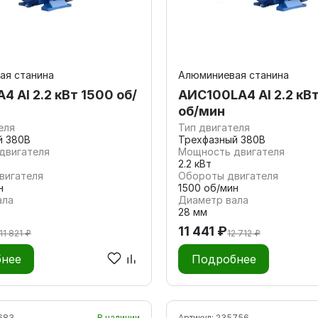
ая станина
Алюминиевая станина
 Al 2.2 кВт 1500 об/
AИC100LA4 Al 2.2 кВ
об/мин
еля
Тип двигателя
й 380В
Трехфазный 380В
двигателя
Мощность двигателя
2.2 кВт
вигателя
Обороты двигателя
н
1500 об/мин
ала
Диаметр вала
28 мм
11 441 ₽
11 821 ₽
12 712 ₽
нее
Подробнее
683
В наличии
Артикул:
235756