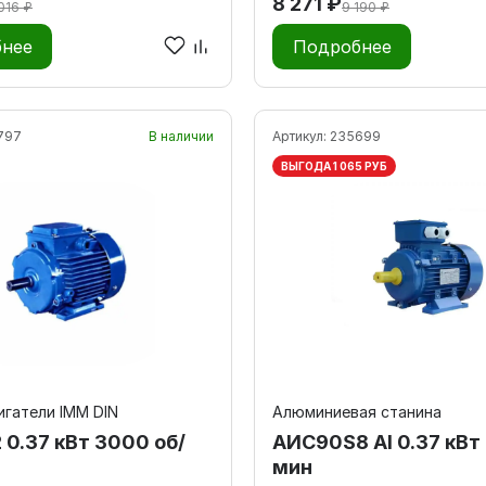
8 271 ₽
016 ₽
9 190 ₽
нее
Подробнее
797
В наличии
Артикул:
235699
ВЫГОДА 1 065 РУБ
гатели IMM DIN
Алюминиевая станина
 0.37 кВт 3000 об/
AИC90S8 Al 0.37 кВт 
мин