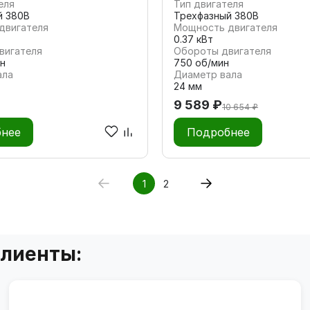
еля
Тип двигателя
й 380В
Трехфазный 380В
двигателя
Мощность двигателя
0.37 кВт
вигателя
Обороты двигателя
н
750 об/мин
ала
Диаметр вала
24 мм
9 589 ₽
10 654 ₽
нее
Подробнее
1
2
клиенты: