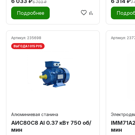
6 033 ₽
6 314 ₽
6 703 ₽
7 
Подробнее
Подроб
Артикул:
235698
Артикул:
237
ВЫГОДА 1 015 РУБ
Алюминиевая станина
Электродви
АИС80С8 Al 0.37 кВт 750 об/
IMM71А2
мин
мин