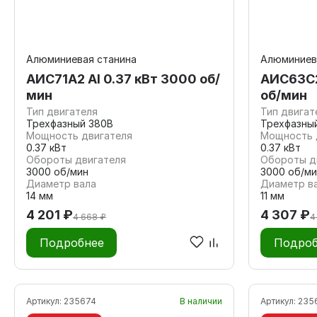
Алюминиевая станина
Алюминиев
АИС71А2 Al 0.37 кВт 3000 об/
АИС63С2
мин
об/мин
Тип двигателя
Тип двигат
Трехфазный 380В
Трехфазны
Мощность двигателя
Мощность 
0.37 кВт
0.37 кВт
Обороты двигателя
Обороты д
3000 об/мин
3000 об/ми
Диаметр вала
Диаметр в
14 мм
11 мм
4 201 ₽
4 307 ₽
4 668 ₽
4
Подробнее
Подроб
Артикул:
235674
В наличии
Артикул:
235