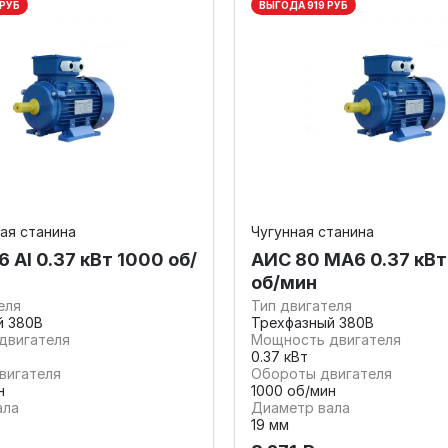
 РУБ
ВЫГОДА 919 РУБ
ая станина
Чугунная станина
Al 0.37 кВт 1000 об/
АИС 80 МА6 0.37 кВт
об/мин
еля
Тип двигателя
й 380В
Трехфазный 380В
двигателя
Мощность двигателя
0.37 кВт
вигателя
Обороты двигателя
н
1000 об/мин
ала
Диаметр вала
19 мм