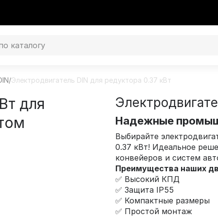
DIN
/
Электродвигатель DIN для редуктора 0.37 кВт
Вт для
Электродвигател
ктом
Надежные промыш
Выбирайте электродвига
0.37 кВт! Идеальное реш
конвейеров и систем авт
Преимущества наших дв
✅ Высокий КПД
✅ Защита IP55
✅ Компактные размеры
✅ Простой монтаж