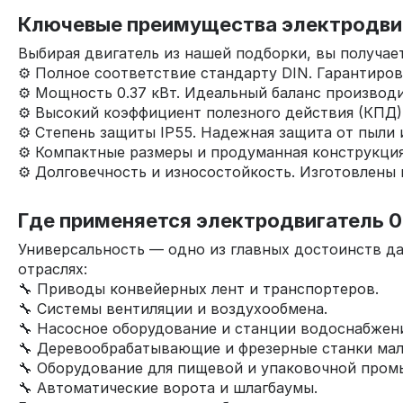
Ключевые преимущества электродвига
Выбирая двигатель из нашей подборки, вы получает
⚙️ Полное соответствие стандарту DIN. Гарантир
⚙️ Мощность 0.37 кВт. Идеальный баланс производ
⚙️ Высокий коэффициент полезного действия (КПД)
⚙️ Степень защиты IP55. Надежная защита от пыли 
⚙️ Компактные размеры и продуманная конструкци
⚙️ Долговечность и износостойкость. Изготовлены
Где применяется электродвигатель 0.
Универсальность — одно из главных достоинств да
отраслях:
🔧 Приводы конвейерных лент и транспортеров.
🔧 Системы вентиляции и воздухообмена.
🔧 Насосное оборудование и станции водоснабжени
🔧 Деревообрабатывающие и фрезерные станки ма
🔧 Оборудование для пищевой и упаковочной пром
🔧 Автоматические ворота и шлагбаумы.