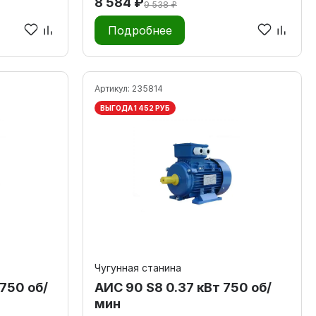
8 584 ₽
9 538 ₽
Подробнее
Артикул:
235814
ВЫГОДА 1 452 РУБ
Чугунная станина
750 об/
АИС 90 S8 0.37 кВт 750 об/
мин