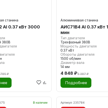
ая станина
Алюминиевая станина
 Al 0.37 кВт 3000
АИС71В4 Al 0.37 кВт 
мин
еля
Тип двигателя
й 380В
Трехфазный 380В
двигателя
Мощность двигателя
0.37 кВт
вигателя
Обороты двигателя
н
1500 об/мин
ала
Диаметр вала
14 мм
4 848 ₽
 785 ₽
5 387 ₽
нее
Подробнее
675
В наличии
Артикул:
235784