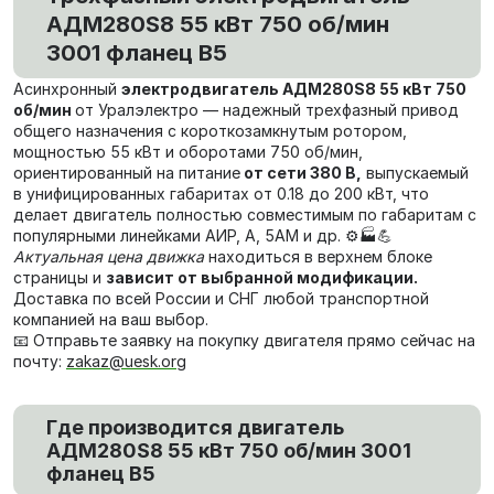
АДМ280S8 55 кВт 750 об/мин
3001 фланец В5
Асинхронный
электродвигатель АДМ280S8 55 кВт 750
об/мин
от Уралэлектро — надежный трехфазный привод
общего назначения с короткозамкнутым ротором,
мощностью 55 кВт и оборотами 750 об/мин,
ориентированный на питание
от сети 380 В,
выпускаемый
в унифицированных габаритах от 0.18 до 200 кВт, что
делает двигатель полностью совместимым по габаритам с
популярными линейками АИР, А, 5АМ и др. ⚙️🏭💪
Актуальная цена движка
находиться в верхнем блоке
страницы и
зависит от выбранной модификации.
Доставка по всей России и СНГ любой транспортной
компанией на ваш выбор.
📧 Отправьте заявку на покупку двигателя прямо сейчас на
почту:
zakaz@uesk.org
Где производится двигатель
АДМ280S8 55 кВт 750 об/мин 3001
фланец В5