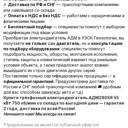
Доставка по РФ и СНГ
— транспортными компаниями
✔
или самовывоз со склада
Оплата с НДС и без НДС
— работаем с юридическими и
✔
физическими лицами
Бесплатный подбор
— специалисты помогут с выбором
✔
модификации под ваши условия
Приобретая электродвигатель АДМ в УЭСК-Технологии, вы
получаете
не только
сам
двигатель
, но и
консультацию
по подбору оборудования
: специалисты помогут
подобрать мощность, обороты, монтажное исполнение,
степень защиты и климатический вариант под реальные
условия объекта, а также предложат аналог взамен
вышедшего из строя двигателя других серий.
Поставляем только сертифицированую продукцию ✅
с
о
фициальной гарантией.
Предусмотрена доставка по
России и СНГ любой транспортной компанией 🚚 удобным
для вас способом (авиа/жд/ авто и т.д).
Купите трёхфазный электродвигатель
АДМ280S8 55
кВт 750 об/мин
со склада по выгодной цене — гарантия
2 года, доставка по всей России!
Напишите нам! Мы всегда на связи!
*Предложение не является публичной офертой