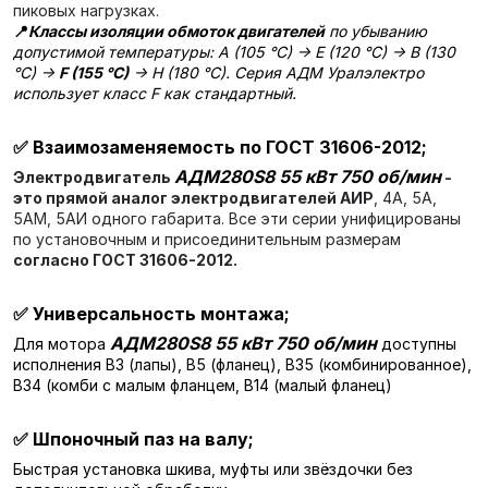
пиковых нагрузках.
📍
Классы изоляции обмоток двигателей
по убыванию
допустимой температуры: A (105 °C) → E (120 °C) → B (130
°C) →
F (155 °C)
→ H (180 °C). Серия АДМ Уралэлектро
использует класс F как стандартный.
✅
Взаимозаменяемость по ГОСТ 31606-2012;
АДМ280S8 55 кВт 750 об/мин
Электродвигатель
-
это прямой аналог электродвигателей АИР
, 4А, 5А,
5АМ, 5АИ одного габарита. Все эти серии унифицированы
по установочным и присоединительным размерам
согласно ГОСТ 31606-2012.
✅
Универсальность монтажа;
АДМ280S8 55 кВт 750 об/мин
Для мотора
доступны
исполнения В3 (лапы), В5 (фланец), В35 (комбинированное),
В34 (комби с малым фланцем, В14 (малый фланец)
✅
Шпоночный паз на валу;
Быстрая установка шкива, муфты или звёздочки без