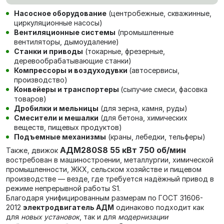
Насосное оборудование
(центробежные, скважинные,
циркуляционные насосы)
Вентиляционные системы
(промышленные
вентиляторы, дымоудаление)
Станки и приводы
(токарные, фрезерные,
деревообрабатывающие станки)
Компрессоры и воздуходувки
(автосервисы,
производство)
Конвейеры и транспортеры
(сыпучие смеси, фасовка
товаров)
Дробилки и мельницы
(для зерна, камня, руды)
Смесители и мешалки
(для бетона, химических
веществ, пищевых продуктов)
Подъемные механизмы
(краны, лебедки, тельферы)
АДМ280S8 55 кВт 750 об/мин
Также, движок
в
остребован в машиностроении, металлургии, химической
промышленности, ЖКХ, сельском хозяйстве и пищевом
производстве — везде, где требуется надёжный привод в
режиме непрерывной работы S1.
Благодаря унифицированным размерам по ГОСТ 31606-
2012
электродвигатель АДМ
одинаково подходит как
для
новых установок
, так и для
модернизации