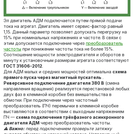
Эл двигатель АДМ подключается путем прямой подачи
тока на агрегат. Двигатель имеет сервис-фактор равный
1,15. Данный параметр позволяет допускать перегрузку на
15% при номинальных напряжениях и частоте. В связи с
этим допускается подключение через
преобразователь
частоты
при понижении частоты тока не более 15%.
Соотношение мощности электродвигателя и оборотов в
минуту к установочным размерам агрегата соответствуют
ГОСТ 31606-2012
.
Для АДМ малых и средних мощностей оптимальна
схема
прямого пуска через магнитный пускатель
.
Реверсивное подключение двигателя 380 В
(смена
направления вращения) реализуется перестановкой любых
двух фаз в клеммной коробке без вмешательства в
обмотки. При подключении через частотный
преобразователь (ПЧ) перемычки в клеммной коробке
выставляются в соответствии с выходным напряжением
ПЧ —
схема подключения трёхфазного асинхронного
двигателя АДМ
через преобразователь частоты.
⚠️
Важно:
перед подключением проверьте затяжку