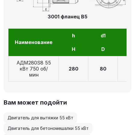
3001 фланец В5
h
d1
l1
Наименование
H
D
E
АДМ280S8 55
кВт 750 об/
280
80
17
мин
Вам может подойти
Двигатель для вытяжки 55 кВт
Двигатель для бетономешалки 55 кВт