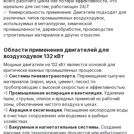
всего рабочего цикла без потери эффективности, что
идеально для систем, работающих 24/7.
✅ Универсальность применения. Двигатели подходят для
различных типов промышленных воздуходувок,
используемых в металлургии, химической
промышленности, деревообработке, производстве
строительных материалов и других отраслях.
Области применения двигателей для
воздуходувок 132 кВт
Мощные двигатели на 132 кВт являются основой для
критически важных промышленных процессов:
💨
Системы пневмотранспорта.
Перемещение сыпучих
материалов (зерно, мука, цемент, песок) по
трубопроводам с высокой скоростью и эффективностью.
💨
Промышленная аспирация и вентиляция.
Удаление
пыли, стружки, опилок и вредных примесей из рабочей
зоны, обеспечение чистого воздуха в цехах.
💨
Аэрация и оксигенация.
Насыщение кислородом воды
в очистных сооружениях или водоемах в рыбных
хозяйствах.
💨
Вакуумные и нагнетательные системы.
Создание
вакуума для технологических процессов или избыточного