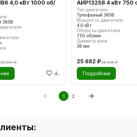
B6 4,0 кВт 1000 об/
АИР132S8 4 кВт 750 
Тип двигателя
Трехфазный 380В
еля
Мощность двигателя
й 380В
4.0 кВт
двигателя
Обороты двигателя
750 об/мин
вигателя
Диаметр вала
н
38 мм
ала
₽
25 682 ₽
28 597 ₽
28 536 ₽
нее
Подробнее
1
2
клиенты: