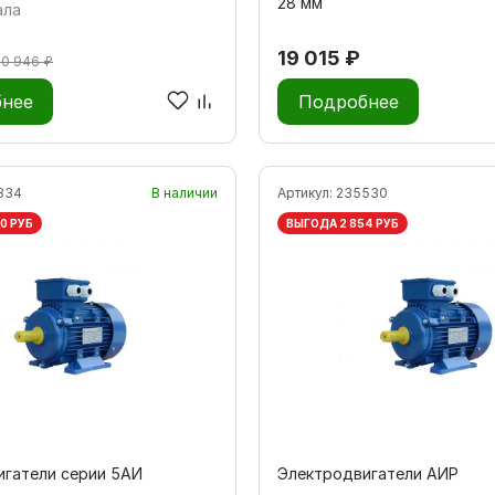
28 мм
ала
19 015 ₽
20 946 ₽
нее
Подробнее
334
В наличии
Артикул:
235530
0 РУБ
ВЫГОДА 2 854 РУБ
игатели серии 5АИ
Электродвигатели АИР