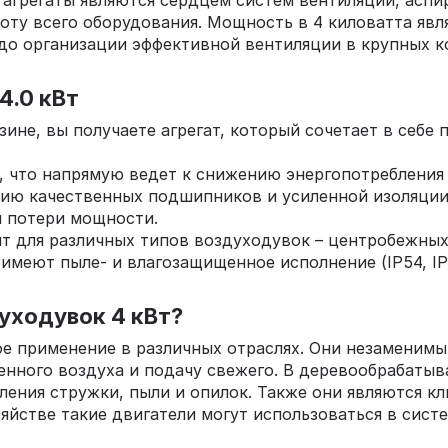
грегаты являются сердцем систем вентиляции, аспи
ту всего оборудования. Мощность в 4 киловатта явл
 до организации эффективной вентиляции в крупных 
4.0 кВт
зине, вы получаете агрегат, который сочетает в себе
, что напрямую ведет к снижению энергопотребления
ию качественных подшипников и усиленной изоляции
и потери мощности.
т для различных типов воздуходувок – центробежных
имеют пыле- и влагозащищенное исполнение (IP54, IP
уходувок 4 кВт?
 применение в различных отраслях. Они незаменимы
ненного воздуха и подачу свежего. В деревообрабат
ления стружки, пыли и опилок. Также они являются 
йстве такие двигатели могут использоваться в сист