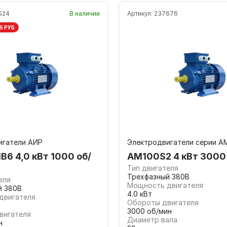
524
В наличии
Артикул:
237676
5 РУБ
игатели АИР
Электродвигатели серии А
6 4,0 кВт 1000 об/
АМ100S2 4 кВт 3000
Тип двигателя
Трехфазный 380В
еля
Мощность двигателя
й 380В
4.0 кВт
двигателя
Обороты двигателя
3000 об/мин
вигателя
Диаметр вала
н