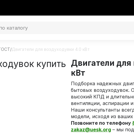
 ГОСТ
/
Двигатели для воздуходувки 4.0 кВт
ходувок купить
Двигатели для
кВт
Подборка надежных двиг
бытовых воздуходувок. 
высокий КПД и длительн
вентиляции, аспирации и
Наши консультанты всег
модели, исходя из ваших
Позвоните по телефону
zakaz@uesk.org
– мы под