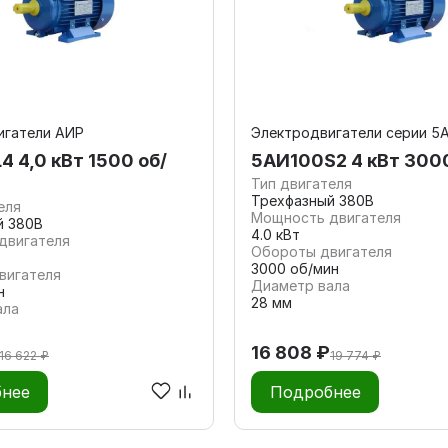
игатели АИР
Электродвигатели серии 5
 4,0 кВт 1500 об/
5АИ100S2 4 кВт 300
Тип двигателя
Трехфазный 380В
еля
Мощность двигателя
й 380В
4.0 кВт
двигателя
Обороты двигателя
3000 об/мин
вигателя
Диаметр вала
н
28 мм
ала
16 808 ₽
16 622 ₽
19 774 ₽
нее
Подробнее