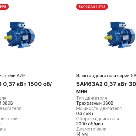
 РУБ
ВЫГОДА 921 РУБ
игатели АИР
Электродвигатели серии 5
 0,37 кВт 1500 об/
5АИ63А2 0,37 кВт 30
мин
еля
Тип двигателя
й 380В
Трехфазный 380В
двигателя
Мощность двигателя
0.37 кВт
вигателя
Обороты двигателя
н
3000 об/мин
ала
Диаметр вала
14 мм