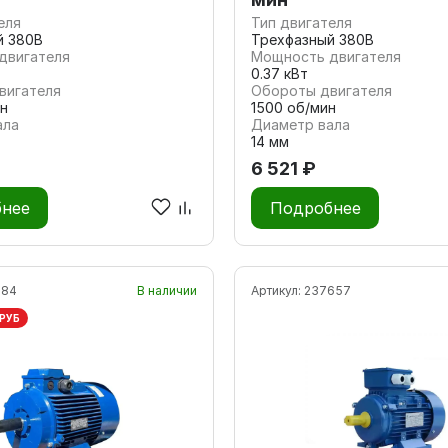
еля
Тип двигателя
й 380В
Трехфазный 380В
двигателя
Мощность двигателя
0.37 кВт
вигателя
Обороты двигателя
н
1500 об/мин
ала
Диаметр вала
14 мм
6 521 ₽
нее
Подробнее
184
В наличии
Артикул:
237657
 РУБ