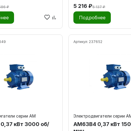
5 216 ₽
586 ₽
6 137 ₽
нее
Подробнее
649
Артикул:
237652
игатели серии АМ
Электродвигатели серии А
0,37 кВт 3000 об/
АМ63В4 0,37 кВт 150
мин