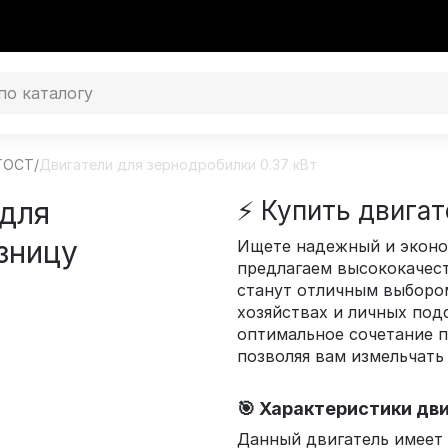
 ГОСТ
/
Двигатели для зернодробилки 0.37 кВт
 для
⚡ Купить двигат
зницу
Ищете надежный и эконо
предлагаем высококаче
станут отличным выборо
хозяйствах и личных под
оптимальное сочетание 
позволяя вам измельчать
🎯 Характеристики дв
Данный двигатель имее