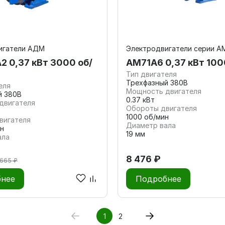
игатели АДМ
Электродвигатели серии А
 0,37 кВт 3000 об/
АМ71А6 0,37 кВт 100
Тип двигателя
Трехфазный 380В
еля
Мощность двигателя
й 380В
0.37 кВт
двигателя
Обороты двигателя
1000 об/мин
вигателя
Диаметр вала
н
19 мм
ала
8 476 ₽
 665 ₽
нее
Подробнее
1
2