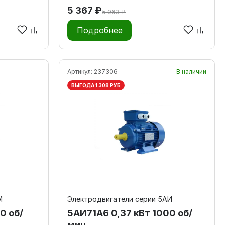
5 367 ₽
5 963 ₽
Подробнее
Артикул:
237306
В наличии
ВЫГОДА 1 308 РУБ
М
Электродвигатели серии 5АИ
0 об/
5АИ71А6 0,37 кВт 1000 об/
мин