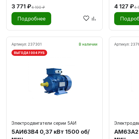
3 771 ₽
4 127 ₽
4 190 ₽
4 
Подробнее
Подроб
Артикул:
237301
В наличии
Артикул:
237
ВЫГОДА 1 004 РУБ
Электродвигатели серии 5АИ
Электродв
5АИ63В4 0,37 кВт 1500 об/
АМ63А2 
мин
мин