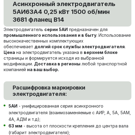
Асинхронный электродвигатель
5АИ63А4 0,25 кВт 1500 об/мин
3681 фланец В14
Электродвигатель
серии 5АИ
предназначен для
промышленного использования и в быту
. Использование
высококачественных комплектующих
обеспечивает
долгий срок службы электродвигателя
.
Цена
на электродвигатель указана в
верхнем блоке
страницы и формируется исходя из выбранной
модификации.
Доставка в регионы
любой транспортной
компанией
на ваш выбор.
Расшифровка маркировки
электродвигателя:
5АИ
- унифицированная серия асинхронного
электродвигателя (взаимозаменяемые с АИР, А, 5А, 5АМ,
4А, АДМ и т.д);
63 мм
- высота от плоскости крепления до центра вала
(габарит электродвигателя);