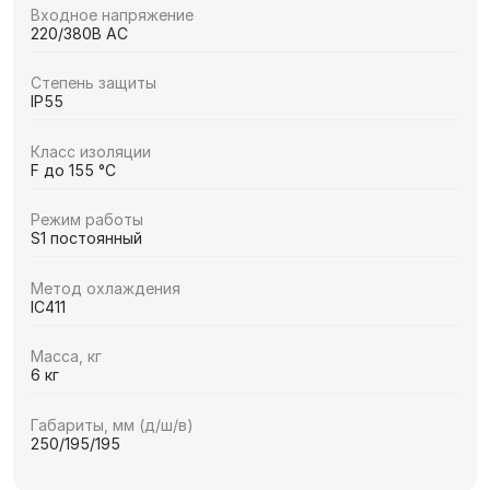
Входное напряжение
220/380В AC
Степень защиты
IP55
Класс изоляции
F до 155 °C
Режим работы
S1 постоянный
Метод охлаждения
IC411
Масса, кг
6 кг
Габариты, мм (д/ш/в)
250/195/195