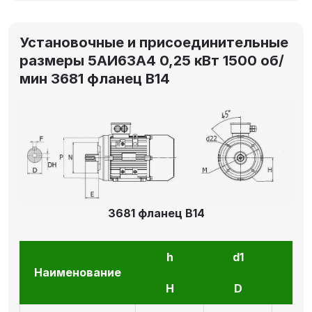
Установочные и присоединительные
размеры 5АИ63А4 0,25 кВт 1500 об/
мин 3681 фланец В14
3681 фланец В14
h
d1
l1
Наименование
H
D
E