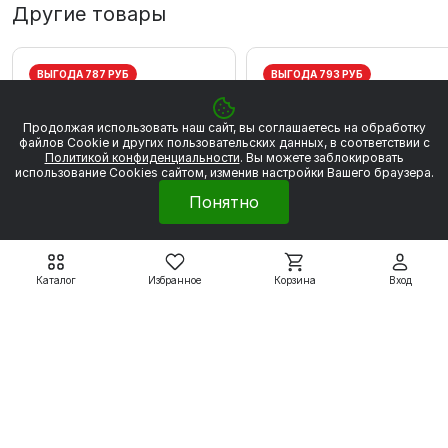
Другие товары
ВЫГОДА 787 РУБ
ВЫГОДА 793 РУБ
Продолжая использовать наш сайт, вы соглашаетесь на обработку
файлов Сookie и других пользовательских данных, в соответствии с
Политикой конфиденциальности
. Вы можете заблокировать
использование Cookies сайтом, изменив настройки Вашего браузера.
Понятно
Каталог
Избранное
Корзина
Вход
Электродвигатели серии
Электродвигатели серии
5АИ
5АИ
5АИ56А2 0,18 кВт 3000
5АИ56В2 0,25 кВт 300
об/мин
об/мин
4 459 ₽
4 496 ₽
5 246 ₽
5 289 ₽
Подробнее
Подробнее