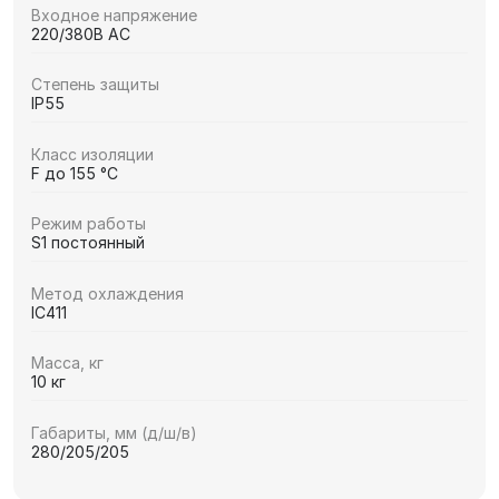
Входное напряжение
220/380В AC
Степень защиты
IP55
Класс изоляции
F до 155 °C
Режим работы
S1 постоянный
Метод охлаждения
IC411
Масса, кг
10 кг
Габариты, мм (д/ш/в)
280/205/205