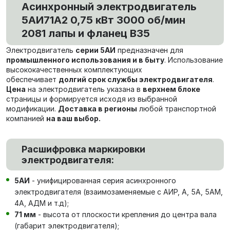
Асинхронный электродвигатель
5АИ71А2 0,75 кВт 3000 об/мин
2081 лапы и фланец В35
Электродвигатель
серии 5АИ
предназначен для
промышленного использования и в быту
. Использование
высококачественных комплектующих
обеспечивает
долгий срок службы электродвигателя
.
Цена
на электродвигатель указана в
верхнем блоке
страницы и формируется исходя из выбранной
модификации.
Доставка в регионы
любой транспортной
компанией
на ваш выбор.
Расшифровка маркировки
электродвигателя:
5АИ
- унифицированная серия асинхронного
электродвигателя (взаимозаменяемые с АИР, А, 5А, 5АМ,
4А, АДМ и т.д);
71 мм
- высота от плоскости крепления до центра вала
(габарит электродвигателя);