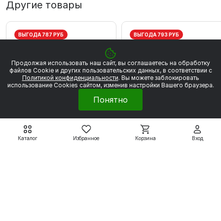
Другие товары
ВЫГОДА 787 РУБ
ВЫГОДА 793 РУБ
Продолжая использовать наш сайт, вы соглашаетесь на обработку
файлов Сookie и других пользовательских данных, в соответствии с
Политикой конфиденциальности
. Вы можете заблокировать
использование Cookies сайтом, изменив настройки Вашего браузера.
Понятно
Каталог
Избранное
Корзина
Вход
Электродвигатели серии
Электродвигатели серии
5АИ
5АИ
5АИ56А2 0,18 кВт 3000
5АИ56В2 0,25 кВт 300
об/мин
об/мин
4 459 ₽
4 496 ₽
5 246 ₽
5 289 ₽
Подробнее
Подробнее