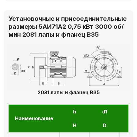
Установочные и присоединительные
размеры 5АИ71А2 0,75 кВт 3000 об/
мин 2081 лапы и фланец В35
2081 лапы и фланец В35
h
d1
l1
Наименование
H
D
E