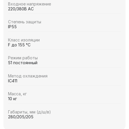
Входное напряжение
220/380В AC
Степень защиты
IP55
Класс изоляции
F до 155 °C
Режим работы
S1 постоянный
Метод охлаждения
IC411
Масса, кг
10 кг
Габариты, мм (д/ш/в)
280/205/205