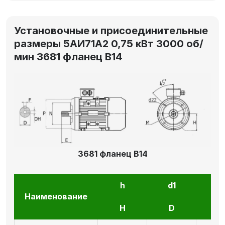
Установочные и присоединительные
размеры 5АИ71А2 0,75 кВт 3000 об/
мин 3681 фланец В14
3681 фланец В14
h
d1
l1
Наименование
H
D
E