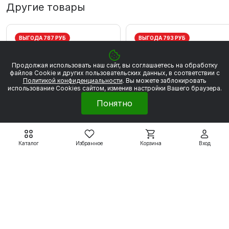
Другие товары
ВЫГОДА 787 РУБ
ВЫГОДА 793 РУБ
Продолжая использовать наш сайт, вы соглашаетесь на обработку
файлов Сookie и других пользовательских данных, в соответствии с
Политикой конфиденциальности
. Вы можете заблокировать
использование Cookies сайтом, изменив настройки Вашего браузера.
Понятно
Каталог
Избранное
Корзина
Вход
Электродвигатели серии
Электродвигатели серии
5АИ
5АИ
5АИ56А2 0,18 кВт 3000
5АИ56В2 0,25 кВт 300
об/мин
об/мин
4 459 ₽
4 496 ₽
5 246 ₽
5 289 ₽
Подробнее
Подробнее