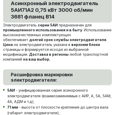
Асинхронный электродвигатель
5АИ71А2 0,75 кВт 3000 об/мин
3681 фланец В14
Электродвигатель
серии 5АИ
предназначен для
промышленного использования и в быту
. Использование
высококачественных комплектующих
обеспечивает
долгий срок службы электродвигателя
.
Цена
на электродвигатель указана в
верхнем блоке
страницы и формируется исходя из выбранной
модификации.
Доставка в регионы
любой транспортной
компанией
на ваш выбор.
Расшифровка маркировки
электродвигателя:
5АИ
- унифицированная серия асинхронного
электродвигателя (взаимозаменяемые с АИР, А, 5А, 5АМ,
4А, АДМ и т.д);
71 мм
- высота от плоскости крепления до центра вала
(габарит электродвигателя);