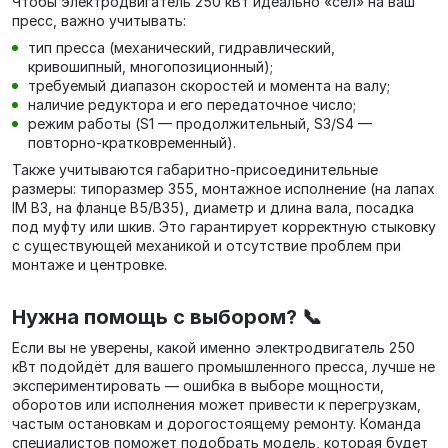
Чтобы электродвигатель 250 кВт идеально «сел» на ваш
пресс, важно учитывать:
тип пресса (механический, гидравлический,
кривошипный, многопозиционный);
требуемый диапазон скоростей и момента на валу;
наличие редуктора и его передаточное число;
режим работы (S1 — продолжительный, S3/S4 —
повторно‑кратковременный).
Также учитываются габаритно‑присоединительные
размеры: типоразмер 355, монтажное исполнение (на лапах
IM B3, на фланце B5/B35), диаметр и длина вала, посадка
под муфту или шкив. Это гарантирует корректную стыковку
с существующей механикой и отсутствие проблем при
монтаже и центровке.
Нужна помощь с выбором? 📞
Если вы не уверены, какой именно электродвигатель 250
кВт подойдёт для вашего промышленного пресса, лучше не
экспериментировать — ошибка в выборе мощности,
оборотов или исполнения может привести к перегрузкам,
частым остановкам и дорогостоящему ремонту. Команда
специалистов поможет подобрать модель, которая будет